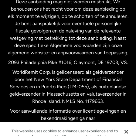
Deze aanbieding mag niet worden misbruikt. We
Nieuw-Zeeland
behouden ons het recht voor om deze aanbieding op
elk moment te wijzigen, op te schorten of te annuleren.
Je bent aansprakelijk voor eventuele persoonlijke
Spanje
fiscale gevolgen en de naleving van de relevante
wetgeving met betrekking tot deze aanbieding. Naast
Verenigd Koninkrijk
deze specifieke Algemene voorwaarden zijn onze
algemene website- en appvoorwaarden van toepassing.
Verenigde Staten
English
2093 Philadelphia Pike #1016, Claymont, DE 19703, VS.
WorldRemit Corp. is gelicenseerd als geldverzender
door het New York State Department of Financial
Verenigde Staten
Español
Services en in Puerto Rico (TM-055), als buitenlandse
geldverzender in Massachusetts en valutaverzender in
Zweden
Rhode Island. NMLS No. 1179663.
Voor aanvullende informatie over licentiegevingen en
bekendmakingen ga naar
https://www.worldremit.com/nl/about-us/disclosures
.
This website uses cookies to enhance user experience and to