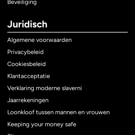
Beveiliging
Juridisch
Algemene voorwaarden
Privacybeleid
Cookiesbeleid
Klantacceptatie
Verklaring moderne slaverni
Internationaal
English
Jaarrekeningen
Loonkloof tussen mannen en vrouwen
Keeping your money safe
Australië