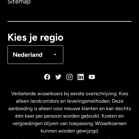
Sitemap
Canada
English
Canada
Français
Kies je regio
Denemarken
Nederland
Duitsland
Frankrijk
Verbeterde wisselkoers bij eerste overschrijving: Kies
alleen landcorridors en leveringsmethoden. Deze
Maleisië
aanbieding is alleen voor nieuwe klanten en kan slechts
één keer per persoon worden gebruikt. Kosten en
vergoedingen blijven van toepassing. Wisselkoersen
Nederland
kunnen worden gewijzigd.