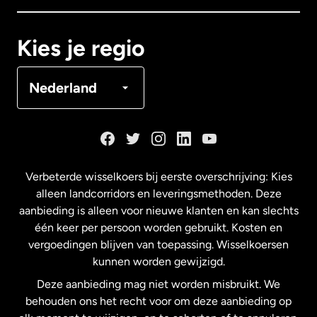
Canada
Français
Kies je regio
Denemarken
Nederland
Duitsland
Frankrijk
Verbeterde wisselkoers bij eerste overschrijving: Kies
alleen landcorridors en leveringsmethoden. Deze
Maleisië
aanbieding is alleen voor nieuwe klanten en kan slechts
één keer per persoon worden gebruikt. Kosten en
vergoedingen blijven van toepassing. Wisselkoersen
Nederland
kunnen worden gewijzigd.
Deze aanbieding mag niet worden misbruikt. We
Nieuw-Zeeland
behouden ons het recht voor om deze aanbieding op