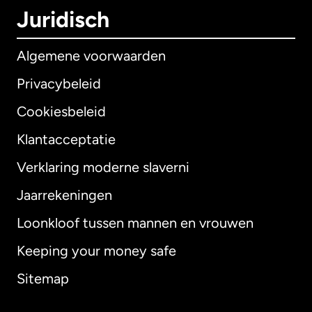
Juridisch
Algemene voorwaarden
Privacybeleid
Cookiesbeleid
Klantacceptatie
Verklaring moderne slaverni
Internationaal
English
Jaarrekeningen
Loonkloof tussen mannen en vrouwen
Keeping your money safe
Australië
Sitemap
Canada
English