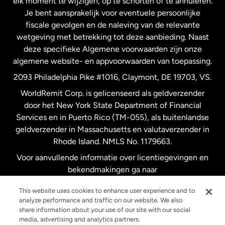
elk moment te wijzigen, op te schorten of te annuleren.
Je bent aansprakelijk voor eventuele persoonlijke
Spanje
fiscale gevolgen en de naleving van de relevante
wetgeving met betrekking tot deze aanbieding. Naast
Verenigd Koninkrijk
deze specifieke Algemene voorwaarden zijn onze
algemene website- en appvoorwaarden van toepassing.
Verenigde Staten
English
2093 Philadelphia Pike #1016, Claymont, DE 19703, VS.
WorldRemit Corp. is gelicenseerd als geldverzender
door het New York State Department of Financial
Verenigde Staten
Español
Services en in Puerto Rico (TM-055), als buitenlandse
geldverzender in Massachusetts en valutaverzender in
Zweden
Rhode Island. NMLS No. 1179663.
Voor aanvullende informatie over licentiegevingen en
bekendmakingen ga naar
https://www.worldremit.com/nl/about-us/disclosures
.
This website uses cookies to enhance user experience and to
analyze performance and traffic on our website. We also
share information about your use of our site with our social
media, advertising and analytics partners.