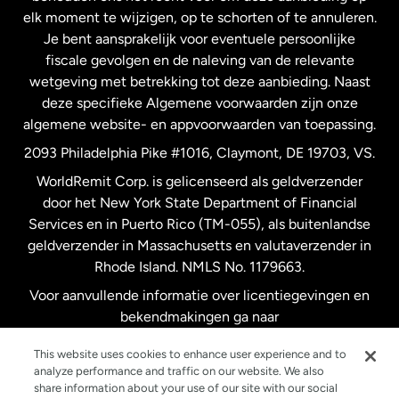
elk moment te wijzigen, op te schorten of te annuleren.
Je bent aansprakelijk voor eventuele persoonlijke
Spanje
fiscale gevolgen en de naleving van de relevante
wetgeving met betrekking tot deze aanbieding. Naast
Verenigd Koninkrijk
deze specifieke Algemene voorwaarden zijn onze
algemene website- en appvoorwaarden van toepassing.
Verenigde Staten
English
2093 Philadelphia Pike #1016, Claymont, DE 19703, VS.
WorldRemit Corp. is gelicenseerd als geldverzender
door het New York State Department of Financial
Verenigde Staten
Español
Services en in Puerto Rico (TM-055), als buitenlandse
geldverzender in Massachusetts en valutaverzender in
Zweden
Rhode Island. NMLS No. 1179663.
Voor aanvullende informatie over licentiegevingen en
bekendmakingen ga naar
https://www.worldremit.com/nl/about-us/disclosures
.
This website uses cookies to enhance user experience and to
analyze performance and traffic on our website. We also
share information about your use of our site with our social