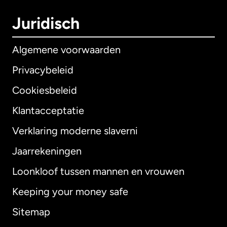
Juridisch
Algemene voorwaarden
Privacybeleid
Cookiesbeleid
Klantacceptatie
Verklaring moderne slaverni
Internationaal
English
Jaarrekeningen
Loonkloof tussen mannen en vrouwen
Keeping your money safe
Australië
Sitemap
Canada
English