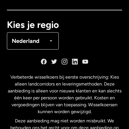
Canada
Français
Kies je regio
Denemarken
Nederland
Duitsland
Frankrijk
Verbeterde wisselkoers bij eerste overschrijving: Kies
alleen landcorridors en leveringsmethoden. Deze
Maleisië
aanbieding is alleen voor nieuwe klanten en kan slechts
één keer per persoon worden gebruikt. Kosten en
vergoedingen blijven van toepassing. Wisselkoersen
Nederland
kunnen worden gewijzigd.
Deze aanbieding mag niet worden misbruikt. We
Nieuw-Zeeland
behouden ons het recht voor om deze aanbieding op