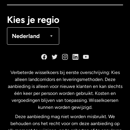
Canada
Français
Kies je regio
Denemarken
Nederland
Duitsland
Frankrijk
Verbeterde wisselkoers bij eerste overschrijving: Kies
alleen landcorridors en leveringsmethoden. Deze
Maleisië
aanbieding is alleen voor nieuwe klanten en kan slechts
één keer per persoon worden gebruikt. Kosten en
vergoedingen blijven van toepassing. Wisselkoersen
Nederland
kunnen worden gewijzigd.
Deze aanbieding mag niet worden misbruikt. We
Nieuw-Zeeland
behouden ons het recht voor om deze aanbieding op