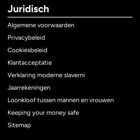
Juridisch
Algemene voorwaarden
Privacybeleid
Cookiesbeleid
Klantacceptatie
Verklaring moderne slaverni
Internationaal
English
Jaarrekeningen
Loonkloof tussen mannen en vrouwen
Keeping your money safe
Australië
Sitemap
Canada
English