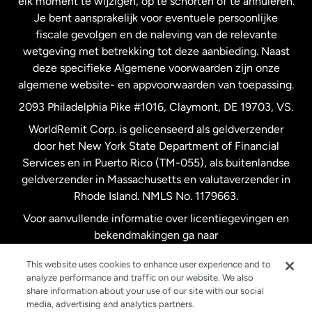
elk moment te wijzigen, op te schorten of te annuleren.
Je bent aansprakelijk voor eventuele persoonlijke
Spanje
fiscale gevolgen en de naleving van de relevante
wetgeving met betrekking tot deze aanbieding. Naast
Verenigd Koninkrijk
deze specifieke Algemene voorwaarden zijn onze
algemene website- en appvoorwaarden van toepassing.
Verenigde Staten
English
2093 Philadelphia Pike #1016, Claymont, DE 19703, VS.
WorldRemit Corp. is gelicenseerd als geldverzender
door het New York State Department of Financial
Verenigde Staten
Español
Services en in Puerto Rico (TM-055), als buitenlandse
geldverzender in Massachusetts en valutaverzender in
Zweden
Rhode Island. NMLS No. 1179663.
Voor aanvullende informatie over licentiegevingen en
bekendmakingen ga naar
https://www.worldremit.com/nl/about-us/disclosures
.
This website uses cookies to enhance user experience and to
analyze performance and traffic on our website. We also
share information about your use of our site with our social
media, advertising and analytics partners.