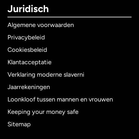
Juridisch
Algemene voorwaarden
Privacybeleid
Cookiesbeleid
Klantacceptatie
Verklaring moderne slaverni
Internationaal
English
Jaarrekeningen
Loonkloof tussen mannen en vrouwen
Keeping your money safe
Australië
Sitemap
Canada
English