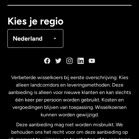
Canada
Français
Kies je regio
Denemarken
Nederland
Duitsland
Frankrijk
Verbeterde wisselkoers bij eerste overschrijving: Kies
alleen landcorridors en leveringsmethoden. Deze
Maleisië
aanbieding is alleen voor nieuwe klanten en kan slechts
één keer per persoon worden gebruikt. Kosten en
vergoedingen blijven van toepassing. Wisselkoersen
Nederland
kunnen worden gewijzigd.
Deze aanbieding mag niet worden misbruikt. We
Nieuw-Zeeland
behouden ons het recht voor om deze aanbieding op