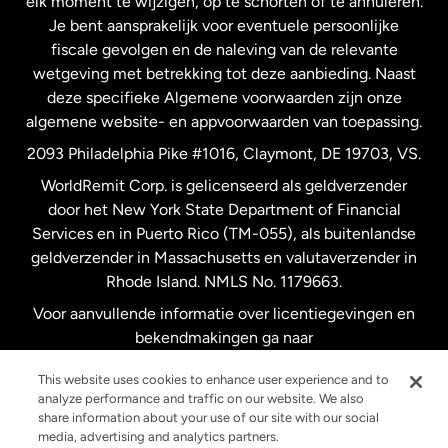
elk moment te wijzigen, op te schorten of te annuleren.
Je bent aansprakelijk voor eventuele persoonlijke
Spanje
fiscale gevolgen en de naleving van de relevante
wetgeving met betrekking tot deze aanbieding. Naast
Verenigd Koninkrijk
deze specifieke Algemene voorwaarden zijn onze
algemene website- en appvoorwaarden van toepassing.
Verenigde Staten
English
2093 Philadelphia Pike #1016, Claymont, DE 19703, VS.
WorldRemit Corp. is gelicenseerd als geldverzender
door het New York State Department of Financial
Verenigde Staten
Español
Services en in Puerto Rico (TM-055), als buitenlandse
geldverzender in Massachusetts en valutaverzender in
Zweden
Rhode Island. NMLS No. 1179663.
Voor aanvullende informatie over licentiegevingen en
bekendmakingen ga naar
https://www.worldremit.com/nl/about-us/disclosures
.
This website uses cookies to enhance user experience and to
analyze performance and traffic on our website. We also
share information about your use of our site with our social
media, advertising and analytics partners.