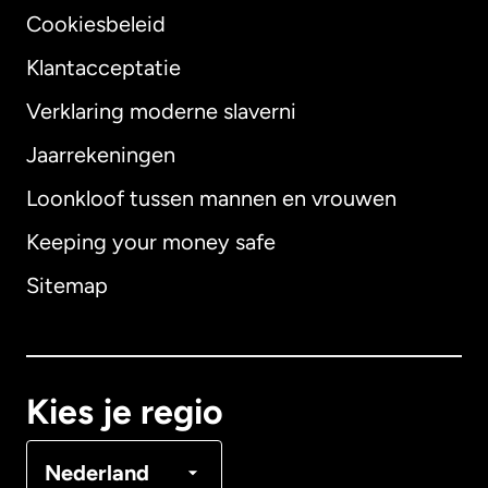
Cookiesbeleid
Klantacceptatie
Verklaring moderne slaverni
Internationaal
English
Jaarrekeningen
Loonkloof tussen mannen en vrouwen
Keeping your money safe
Australië
Sitemap
Canada
English
Canada
Français
Kies je regio
Denemarken
Nederland