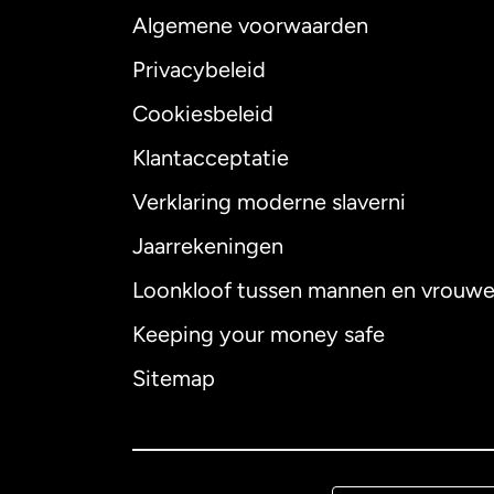
Algemene voorwaarden
Privacybeleid
Cookiesbeleid
Klantacceptatie
Internationaal
E
Verklaring moderne slaverni
Jaarrekeningen
Loonkloof tussen mannen en vrouw
Australië
Keeping your money safe
Canada
English
Sitemap
Canada
Françai