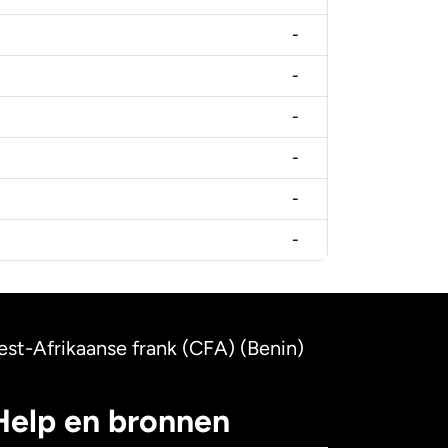
-
-
-
-
-
-
est-Afrikaanse frank (CFA) (Benin)
Help en bronnen