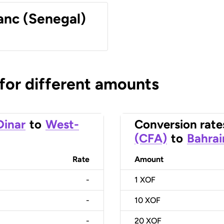
anc (Senegal)
 for different amounts
Dinar
to
West-
Conversion rate
(CFA)
to
Bahrai
Rate
Amount
-
1
XOF
-
10
XOF
-
20
XOF