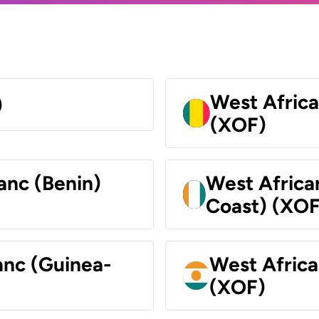
West Africa
)
(XOF)
anc (Benin)
West Africa
Coast) (XOF
anc (Guinea-
West Africa
(XOF)