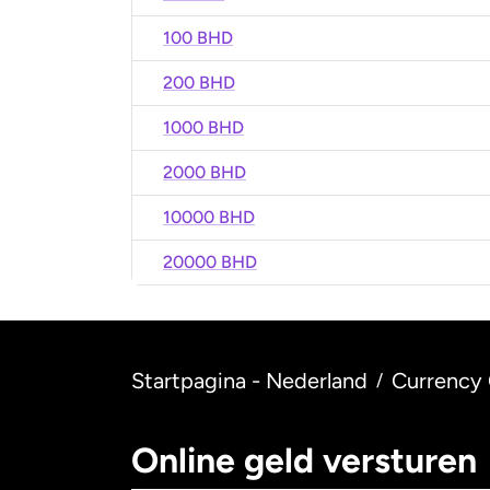
100 BHD
200 BHD
1000 BHD
2000 BHD
10000 BHD
20000 BHD
Startpagina - Nederland
Currency 
/
Online geld versturen