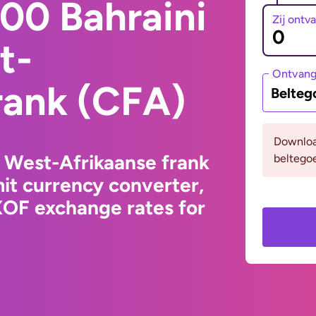
00 Bahraini
Zij ontv
t-
Ontvan
rank (CFA)
Belteg
Downloa
o West-Afrikaanse frank
beltego
it currency converter,
XOF exchange rates for