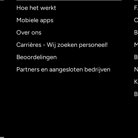
Hoe het werkt
Mobiele apps
C
Over ons
B
Carrières - Wij zoeken personeel!
M
Beoordelingen
B
Partners en aangesloten bedrijven
N
K
B