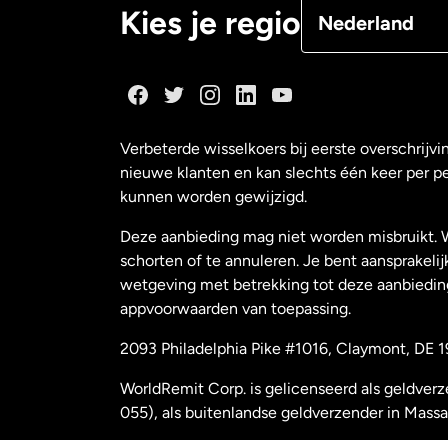
Denemarken
Kies je regio
Nederland
Duitsland
Frankrijk
Verbeterde wisselkoers bij eerste overschrijvi
nieuwe klanten en kan slechts één keer per p
Maleisië
kunnen worden gewijzigd.
Deze aanbieding mag niet worden misbruikt. 
Nederland
schorten of te annuleren. Je bent aansprakelij
wetgeving met betrekking tot deze aanbiedin
appvoorwaarden van toepassing.
Nieuw-Zeeland
2093 Philadelphia Pike #1016, Claymont, DE 1
Spanje
WorldRemit Corp. is gelicenseerd als geldver
055), als buitenlandse geldverzender in Mass
Verenigd Konink