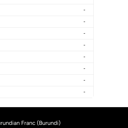
-
-
-
-
-
-
-
-
urundian Franc (Burundi)