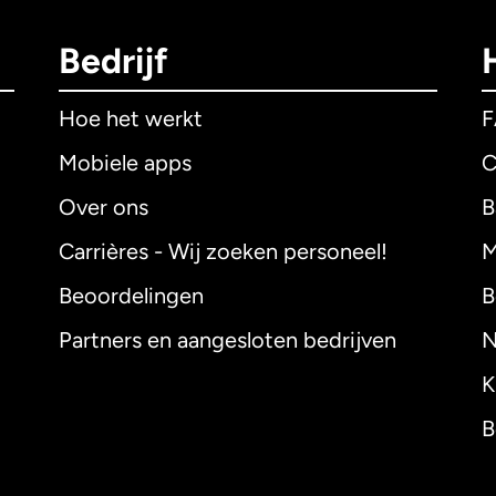
Bedrijf
Hoe het werkt
Mobiele apps
C
Over ons
B
Carrières - Wij zoeken personeel!
M
Beoordelingen
B
Partners en aangesloten bedrijven
N
K
B