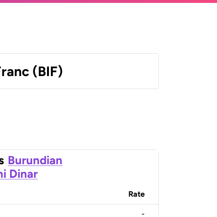
ranc (BIF)
s
Burundian
ni Dinar
Rate
-