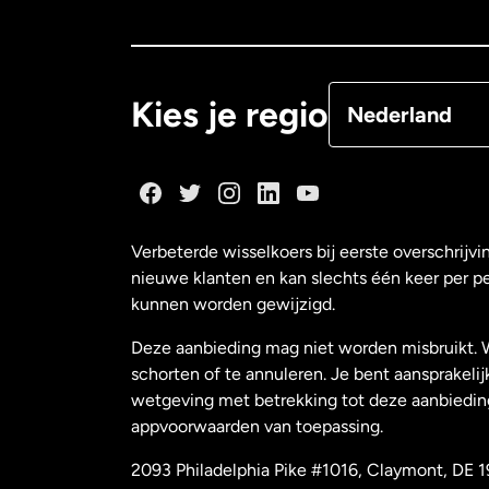
Canada
Françai
Denemarken
Kies je regio
Nederland
Duitsland
Frankrijk
Verbeterde wisselkoers bij eerste overschrijvi
nieuwe klanten en kan slechts één keer per p
Maleisië
kunnen worden gewijzigd.
Deze aanbieding mag niet worden misbruikt. 
Nederland
schorten of te annuleren. Je bent aansprakelij
wetgeving met betrekking tot deze aanbiedin
appvoorwaarden van toepassing.
Nieuw-Zeeland
2093 Philadelphia Pike #1016, Claymont, DE 1