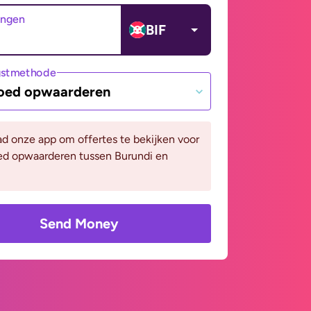
angen
BIF
gstmethode
oed opwaarderen
d onze app om offertes te bekijken voor
ed opwaarderen tussen Burundi en
Send Money