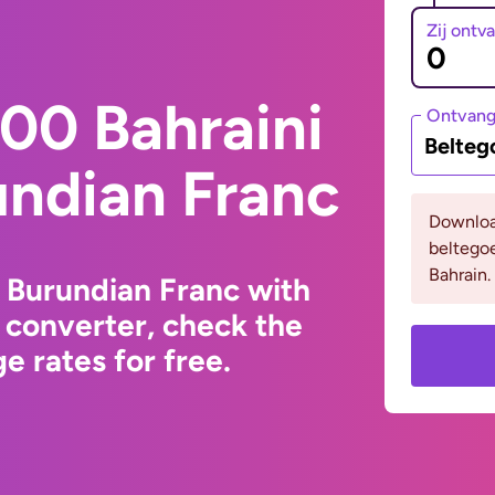
Zij ontv
00 Bahraini
Ontvan
Belteg
undian Franc
Downloa
beltego
Bahrain.
o Burundian Franc with
 converter, check the
e rates for free.