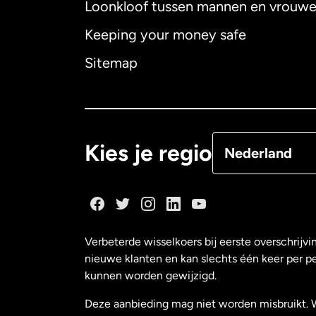
Loonkloof tussen mannen en vrouw
Australië
Keeping your money safe
Canada
English
Sitemap
Canada
Françai
Denemarken
Kies je regio
Nederland
Duitsland
Frankrijk
Verbeterde wisselkoers bij eerste overschrijvi
nieuwe klanten en kan slechts één keer per p
Maleisië
kunnen worden gewijzigd.
Deze aanbieding mag niet worden misbruikt. 
Nederland