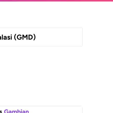
lasi (GMD)
s
Gambian