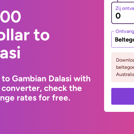
Zij ontv
000
llar to
Ontvan
Belteg
asi
Downloa
beltego
Australia
r to Gambian Dalasi with
 converter, check the
ge rates for free.