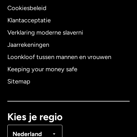
Cookiesbeleid
Klantacceptatie
Verklaring moderne slaverni
Internationaal
English
Jaarrekeningen
Loonkloof tussen mannen en vrouwen
Keeping your money safe
Australië
Sitemap
Canada
English
Canada
Français
Kies je regio
Denemarken
Nederland