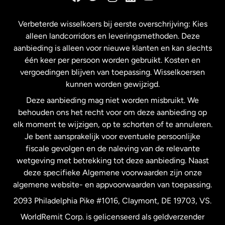
Frankrijk
Verbeterde wisselkoers bij eerste overschrijving: Kies
alleen landcorridors en leveringsmethoden. Deze
Maleisië
aanbieding is alleen voor nieuwe klanten en kan slechts
één keer per persoon worden gebruikt. Kosten en
vergoedingen blijven van toepassing. Wisselkoersen
Nederland
kunnen worden gewijzigd.
Deze aanbieding mag niet worden misbruikt. We
Nieuw-Zeeland
behouden ons het recht voor om deze aanbieding op
elk moment te wijzigen, op te schorten of te annuleren.
Je bent aansprakelijk voor eventuele persoonlijke
Spanje
fiscale gevolgen en de naleving van de relevante
wetgeving met betrekking tot deze aanbieding. Naast
Verenigd Koninkrijk
deze specifieke Algemene voorwaarden zijn onze
algemene website- en appvoorwaarden van toepassing.
Verenigde Staten
English
2093 Philadelphia Pike #1016, Claymont, DE 19703, VS.
WorldRemit Corp. is gelicenseerd als geldverzender