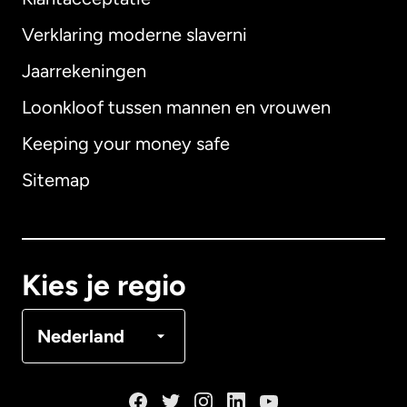
Verklaring moderne slaverni
Internationaal
English
Jaarrekeningen
Loonkloof tussen mannen en vrouwen
Keeping your money safe
Australië
Sitemap
Canada
English
Canada
Français
Kies je regio
Denemarken
Nederland
Duitsland