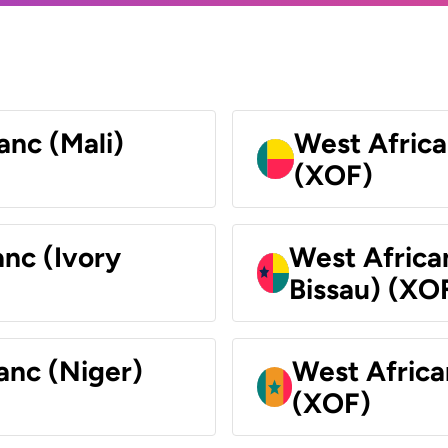
anc (Mali)
West Africa
(XOF)
nc (Ivory
West Africa
Bissau) (XO
anc (Niger)
West Africa
(XOF)