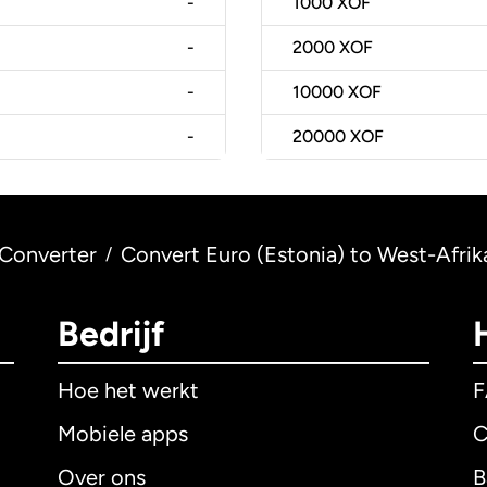
-
1000
XOF
-
2000
XOF
-
10000
XOF
-
20000
XOF
Converter
Convert Euro (Estonia) to West-Afrik
/
Bedrijf
Hoe het werkt
Mobiele apps
C
Over ons
B