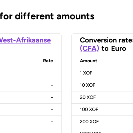
 for different amounts
est-Afrikaanse
Conversion rate
(CFA)
to
Euro
Rate
Amount
-
1
XOF
-
10
XOF
-
20
XOF
-
100
XOF
-
200
XOF