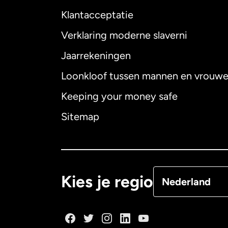
Klantacceptatie
Internationaal
E
Verklaring moderne slaverni
Jaarrekeningen
Loonkloof tussen mannen en vrouw
Australië
Keeping your money safe
Canada
English
Sitemap
Canada
Françai
Denemarken
Kies je regio
Nederland
Duitsland