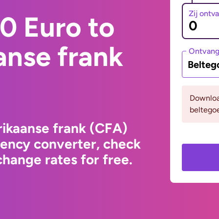
Zij ontv
0 Euro to
anse frank
Ontvan
Belteg
Downloa
beltegoe
rikaanse frank (CFA)
rency converter, check
hange rates for free.