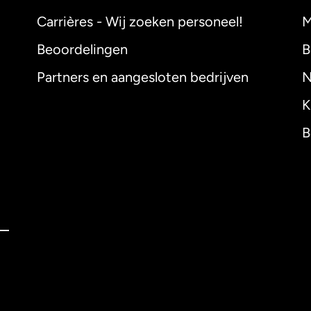
Carrières - Wij zoeken personeel!
M
Beoordelingen
B
Partners en aangesloten bedrijven
N
K
B