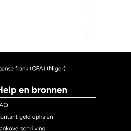
-
-
-
-
aanse frank (CFA) (Niger)
Help en bronnen
FAQ
ontant geld ophalen
ankoverschrijving