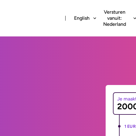
Versturen
English
vanuit:
Nederland
Je maak
1 EUR