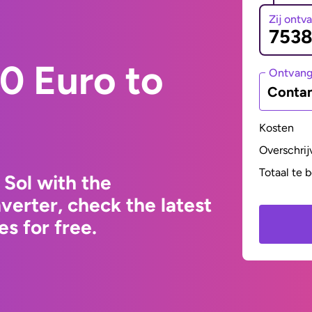
Zij ontv
0 Euro to
Ontvan
Contan
Kosten
Overschrij
Totaal te 
 Sol with the
erter, check the latest
s for free.