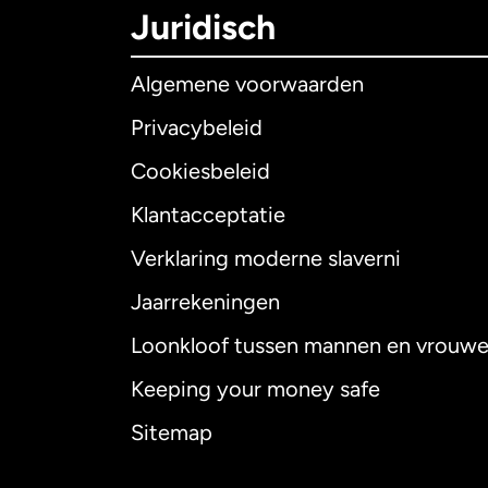
Juridisch
Algemene voorwaarden
Privacybeleid
Cookiesbeleid
Klantacceptatie
Internationaal
E
Verklaring moderne slaverni
Jaarrekeningen
Loonkloof tussen mannen en vrouw
Australië
Keeping your money safe
Canada
English
Sitemap
Canada
Françai