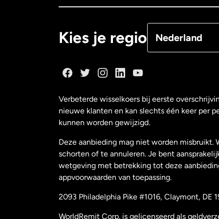
Denemarken
Kies je regio
Nederland
Duitsland
Frankrijk
Verbeterde wisselkoers bij eerste overschrijvi
nieuwe klanten en kan slechts één keer per p
Maleisië
kunnen worden gewijzigd.
Deze aanbieding mag niet worden misbruikt. 
Nederland
schorten of te annuleren. Je bent aansprakelij
wetgeving met betrekking tot deze aanbiedin
appvoorwaarden van toepassing.
Nieuw-Zeeland
2093 Philadelphia Pike #1016, Claymont, DE 1
Spanje
WorldRemit Corp. is gelicenseerd als geldver