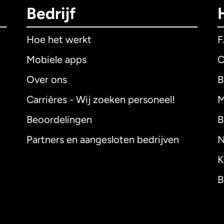
Bedrijf
Hoe het werkt
Mobiele apps
C
Over ons
B
Carrières - Wij zoeken personeel!
M
Beoordelingen
B
Partners en aangesloten bedrijven
N
K
B