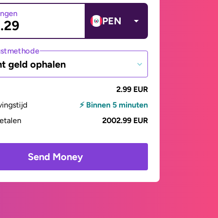
angen
PEN
gstmethode
t geld ophalen
2.99 EUR
vingstijd
⚡ Binnen 5 minuten
betalen
2002.99 EUR
Send Money