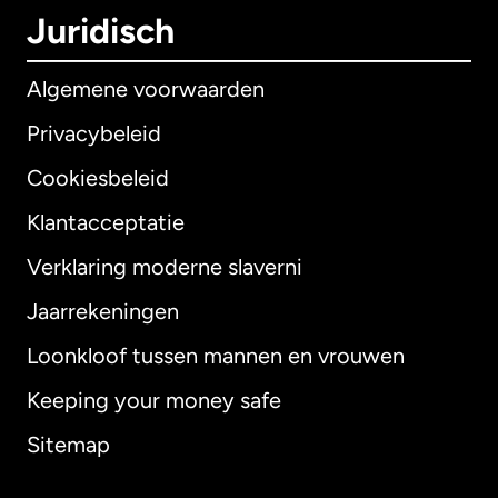
Juridisch
Algemene voorwaarden
Privacybeleid
Cookiesbeleid
Klantacceptatie
Verklaring moderne slaverni
Internationaal
English
Jaarrekeningen
Loonkloof tussen mannen en vrouwen
Keeping your money safe
Australië
Sitemap
Canada
English