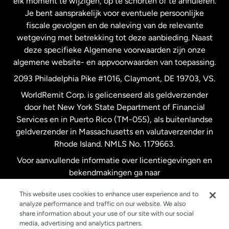
elk moment te wijzigen, op te schorten of te annuleren.
Je bent aansprakelijk voor eventuele persoonlijke
Spanje
fiscale gevolgen en de naleving van de relevante
wetgeving met betrekking tot deze aanbieding. Naast
Verenigd Koninkrijk
deze specifieke Algemene voorwaarden zijn onze
algemene website- en appvoorwaarden van toepassing.
Verenigde Staten
English
2093 Philadelphia Pike #1016, Claymont, DE 19703, VS.
WorldRemit Corp. is gelicenseerd als geldverzender
door het New York State Department of Financial
Verenigde Staten
Español
Services en in Puerto Rico (TM-055), als buitenlandse
geldverzender in Massachusetts en valutaverzender in
Zweden
Rhode Island. NMLS No. 1179663.
Voor aanvullende informatie over licentiegevingen en
bekendmakingen ga naar
https://www.worldremit.com/nl/about-us/disclosures
.
This website uses cookies to enhance user experience and to
analyze performance and traffic on our website. We also
share information about your use of our site with our social
media, advertising and analytics partners.