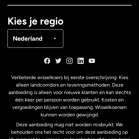
Canada
Français
Kies je regio
Denemarken
Nederland
Duitsland
Frankrijk
Verbeterde wisselkoers bij eerste overschrijving: Kies
alleen landcorridors en leveringsmethoden. Deze
Maleisië
aanbieding is alleen voor nieuwe klanten en kan slechts
één keer per persoon worden gebruikt. Kosten en
vergoedingen blijven van toepassing. Wisselkoersen
Nederland
kunnen worden gewijzigd.
Deze aanbieding mag niet worden misbruikt. We
Nieuw-Zeeland
behouden ons het recht voor om deze aanbieding op