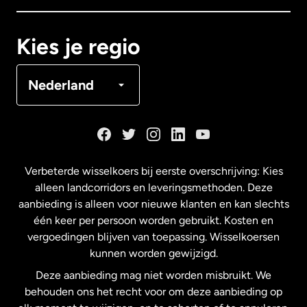
Canada
Français
Kies je regio
Denemarken
Nederland
Duitsland
Frankrijk
Verbeterde wisselkoers bij eerste overschrijving: Kies
alleen landcorridors en leveringsmethoden. Deze
Maleisië
aanbieding is alleen voor nieuwe klanten en kan slechts
één keer per persoon worden gebruikt. Kosten en
vergoedingen blijven van toepassing. Wisselkoersen
Nederland
kunnen worden gewijzigd.
Deze aanbieding mag niet worden misbruikt. We
Nieuw-Zeeland
behouden ons het recht voor om deze aanbieding op