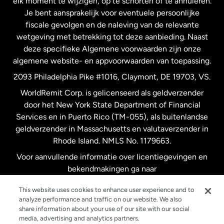
elk moment te wijzigen, op te schorten of te annuleren.
Je bent aansprakelijk voor eventuele persoonlijke
Spanje
fiscale gevolgen en de naleving van de relevante
wetgeving met betrekking tot deze aanbieding. Naast
Verenigd Koninkrijk
deze specifieke Algemene voorwaarden zijn onze
algemene website- en appvoorwaarden van toepassing.
Verenigde Staten
English
2093 Philadelphia Pike #1016, Claymont, DE 19703, VS.
WorldRemit Corp. is gelicenseerd als geldverzender
door het New York State Department of Financial
Verenigde Staten
Español
Services en in Puerto Rico (TM-055), als buitenlandse
geldverzender in Massachusetts en valutaverzender in
Zweden
Rhode Island. NMLS No. 1179663.
Voor aanvullende informatie over licentiegevingen en
bekendmakingen ga naar
https://www.worldremit.com/nl/about-us/disclosures
.
This website uses cookies to enhance user experience and to
analyze performance and traffic on our website. We also
share information about your use of our site with our social
media, advertising and analytics partners.