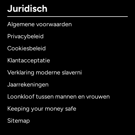
Juridisch
Algemene voorwaarden
Privacybeleid
Cookiesbeleid
Klantacceptatie
Verklaring moderne slaverni
Internationaal
English
Jaarrekeningen
Loonkloof tussen mannen en vrouwen
Keeping your money safe
Australië
Sitemap
Canada
English