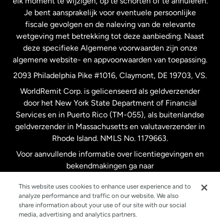
elk moment te wijzigen, op te schorten of te annuleren.
Je bent aansprakelijk voor eventuele persoonlijke
Spanje
fiscale gevolgen en de naleving van de relevante
wetgeving met betrekking tot deze aanbieding. Naast
Verenigd Koninkrijk
deze specifieke Algemene voorwaarden zijn onze
algemene website- en appvoorwaarden van toepassing.
Verenigde Staten
English
2093 Philadelphia Pike #1016, Claymont, DE 19703, VS.
WorldRemit Corp. is gelicenseerd als geldverzender
door het New York State Department of Financial
Verenigde Staten
Español
Services en in Puerto Rico (TM-055), als buitenlandse
geldverzender in Massachusetts en valutaverzender in
Zweden
Rhode Island. NMLS No. 1179663.
Voor aanvullende informatie over licentiegevingen en
bekendmakingen ga naar
https://www.worldremit.com/nl/about-us/disclosures
.
This website uses cookies to enhance user experience and to
analyze performance and traffic on our website. We also
share information about your use of our site with our social
media, advertising and analytics partners.