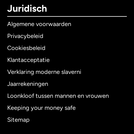
Juridisch
Algemene voorwaarden
Privacybeleid
Cookiesbeleid
Klantacceptatie
Verklaring moderne slaverni
Internationaal
English
Jaarrekeningen
Loonkloof tussen mannen en vrouwen
Keeping your money safe
Australië
Sitemap
Canada
English