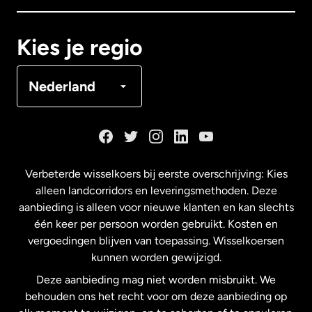
Canada
Français
Kies je regio
Denemarken
Nederland
Duitsland
Frankrijk
Verbeterde wisselkoers bij eerste overschrijving: Kies
alleen landcorridors en leveringsmethoden. Deze
Maleisië
aanbieding is alleen voor nieuwe klanten en kan slechts
één keer per persoon worden gebruikt. Kosten en
vergoedingen blijven van toepassing. Wisselkoersen
Nederland
kunnen worden gewijzigd.
Deze aanbieding mag niet worden misbruikt. We
Nieuw-Zeeland
behouden ons het recht voor om deze aanbieding op