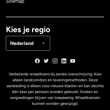
Sitemap
Canada
English
Canada
Français
Kies je regio
Denemarken
Nederland
Duitsland
Frankrijk
Verbeterde wisselkoers bij eerste overschrijving: Kies
alleen landcorridors en leveringsmethoden. Deze
Maleisië
aanbieding is alleen voor nieuwe klanten en kan slechts
één keer per persoon worden gebruikt. Kosten en
vergoedingen blijven van toepassing. Wisselkoersen
Nederland
kunnen worden gewijzigd.