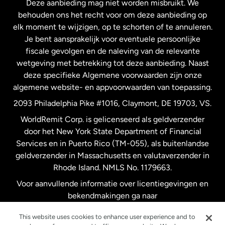
Deze aanbieding mag niet worden misbruikt. We
Nieuw-Zeeland
behouden ons het recht voor om deze aanbieding op
elk moment te wijzigen, op te schorten of te annuleren.
Je bent aansprakelijk voor eventuele persoonlijke
Spanje
fiscale gevolgen en de naleving van de relevante
wetgeving met betrekking tot deze aanbieding. Naast
Verenigd Koninkrijk
deze specifieke Algemene voorwaarden zijn onze
algemene website- en appvoorwaarden van toepassing.
Verenigde Staten
English
2093 Philadelphia Pike #1016, Claymont, DE 19703, VS.
WorldRemit Corp. is gelicenseerd als geldverzender
door het New York State Department of Financial
Verenigde Staten
Español
Services en in Puerto Rico (TM-055), als buitenlandse
geldverzender in Massachusetts en valutaverzender in
Zweden
Rhode Island. NMLS No. 1179663.
Voor aanvullende informatie over licentiegevingen en
bekendmakingen ga naar
https://www.worldremit.com/nl/about-us/disclosures
.
This website uses cookies to enhance user experience and to