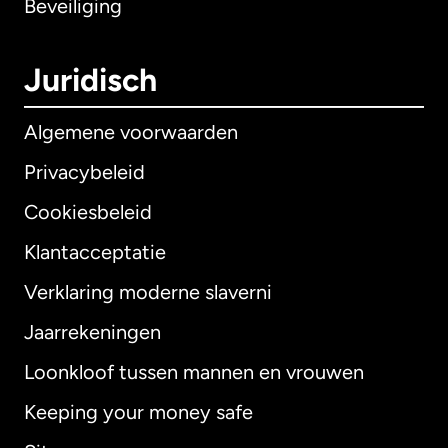
Beveiliging
Juridisch
Algemene voorwaarden
Privacybeleid
Cookiesbeleid
Klantacceptatie
Verklaring moderne slaverni
Internationaal
English
Jaarrekeningen
Loonkloof tussen mannen en vrouwen
Keeping your money safe
Australië