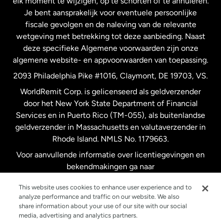
elk moment te wijzigen, op te schorten of te annuleren.
Je bent aansprakelijk voor eventuele persoonlijke
Spanje
fiscale gevolgen en de naleving van de relevante
wetgeving met betrekking tot deze aanbieding. Naast
Verenigd Koninkrijk
deze specifieke Algemene voorwaarden zijn onze
algemene website- en appvoorwaarden van toepassing.
Verenigde Staten
English
2093 Philadelphia Pike #1016, Claymont, DE 19703, VS.
WorldRemit Corp. is gelicenseerd als geldverzender
door het New York State Department of Financial
Verenigde Staten
Español
Services en in Puerto Rico (TM-055), als buitenlandse
geldverzender in Massachusetts en valutaverzender in
Zweden
Rhode Island. NMLS No. 1179663.
Voor aanvullende informatie over licentiegevingen en
bekendmakingen ga naar
https://www.worldremit.com/nl/about-us/disclosures
.
This website uses cookies to enhance user experience and to
analyze performance and traffic on our website. We also
share information about your use of our site with our social
media, advertising and analytics partners.