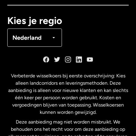
Canada
Français
Kies je regio
Denemarken
Nederland
Duitsland
Frankrijk
Verbeterde wisselkoers bij eerste overschrijving: Kies
alleen landcorridors en leveringsmethoden. Deze
Maleisië
aanbieding is alleen voor nieuwe klanten en kan slechts
één keer per persoon worden gebruikt. Kosten en
vergoedingen blijven van toepassing. Wisselkoersen
Nederland
kunnen worden gewijzigd.
Deze aanbieding mag niet worden misbruikt. We
Nieuw-Zeeland
behouden ons het recht voor om deze aanbieding op