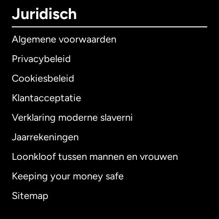
Juridisch
Algemene voorwaarden
Privacybeleid
Cookiesbeleid
Klantacceptatie
Verklaring moderne slaverni
Internationaal
English
Jaarrekeningen
Loonkloof tussen mannen en vrouwen
Keeping your money safe
Australië
Sitemap
Canada
English