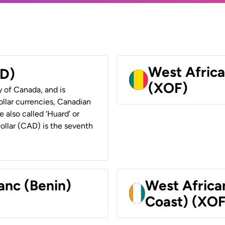
West Africa
AD)
(XOF)
y of Canada, and is
ollar currencies, Canadian
e also called ‘Huard’ or
Dollar (CAD) is the seventh
anc (Benin)
West Africa
Coast) (XOF