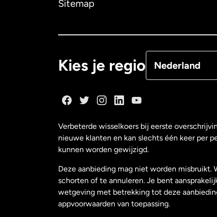
Sitemap
Canada
Françai
Denemarken
Kies je regio
Nederland
Duitsland
Frankrijk
Verbeterde wisselkoers bij eerste overschrijvi
nieuwe klanten en kan slechts één keer per p
Maleisië
kunnen worden gewijzigd.
Deze aanbieding mag niet worden misbruikt. 
Nederland
schorten of te annuleren. Je bent aansprakelij
wetgeving met betrekking tot deze aanbiedin
appvoorwaarden van toepassing.
Nieuw-Zeeland