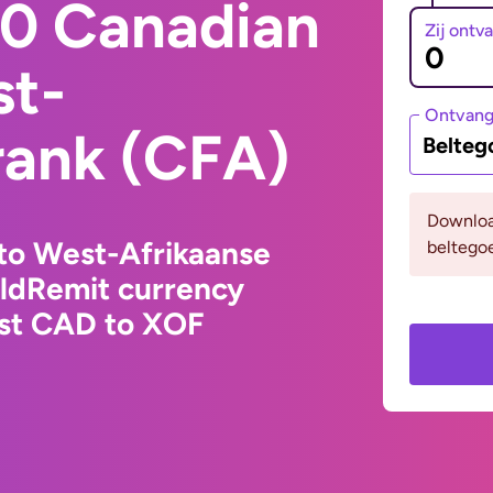
0 Canadian
Zij ontv
st-
Ontvan
rank (CFA)
Belteg
Downloa
to West-Afrikaanse
beltego
rldRemit currency
est CAD to XOF