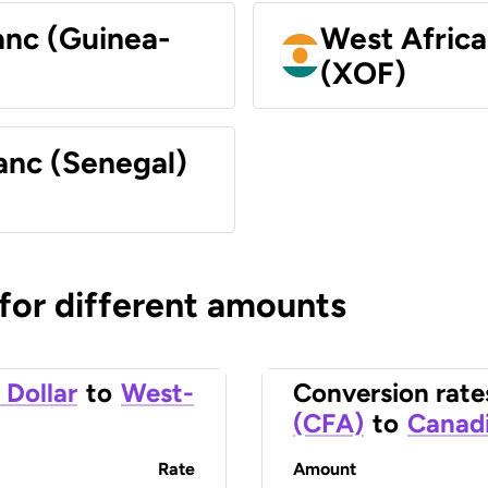
anc (Guinea-
West Africa
(XOF)
anc (Senegal)
 for different amounts
 Dollar
to
West-
Conversion rate
(CFA)
to
Canadi
Rate
Amount