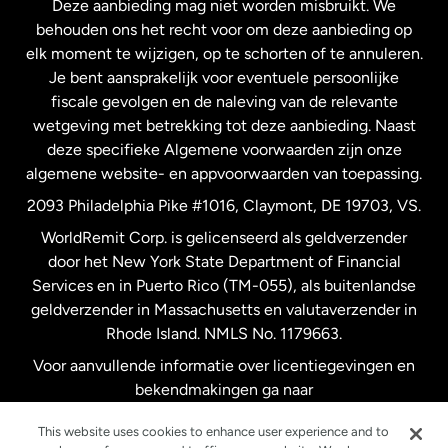
Deze aanbieding mag niet worden misbruikt. We
Nieuw-Zeeland
behouden ons het recht voor om deze aanbieding op
elk moment te wijzigen, op te schorten of te annuleren.
Je bent aansprakelijk voor eventuele persoonlijke
Spanje
fiscale gevolgen en de naleving van de relevante
wetgeving met betrekking tot deze aanbieding. Naast
Verenigd Koninkrijk
deze specifieke Algemene voorwaarden zijn onze
algemene website- en appvoorwaarden van toepassing.
Verenigde Staten
English
2093 Philadelphia Pike #1016, Claymont, DE 19703, VS.
WorldRemit Corp. is gelicenseerd als geldverzender
door het New York State Department of Financial
Verenigde Staten
Español
Services en in Puerto Rico (TM-055), als buitenlandse
geldverzender in Massachusetts en valutaverzender in
Zweden
Rhode Island. NMLS No. 1179663.
Voor aanvullende informatie over licentiegevingen en
bekendmakingen ga naar
https://www.worldremit.com/nl/about-us/disclosures
.
This website uses cookies to enhance user experience and to