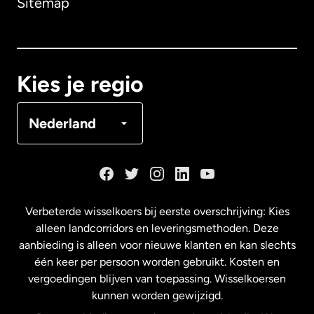
Sitemap
Canada
English
Canada
Français
Kies je regio
Denemarken
Nederland
Duitsland
Frankrijk
Verbeterde wisselkoers bij eerste overschrijving: Kies
alleen landcorridors en leveringsmethoden. Deze
Maleisië
aanbieding is alleen voor nieuwe klanten en kan slechts
één keer per persoon worden gebruikt. Kosten en
vergoedingen blijven van toepassing. Wisselkoersen
Nederland
kunnen worden gewijzigd.