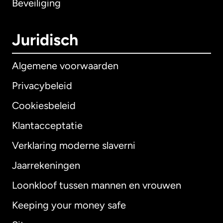
Beveiliging
Juridisch
Algemene voorwaarden
Privacybeleid
Cookiesbeleid
Klantacceptatie
Verklaring moderne slaverni
Internationaal
English
Jaarrekeningen
Loonkloof tussen mannen en vrouwen
Keeping your money safe
Australië