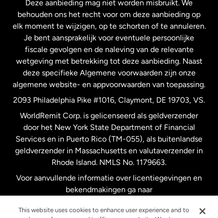
Deze aanbieding mag niet worden misbruikt. We
Nieuw-Zeeland
behouden ons het recht voor om deze aanbieding op
elk moment te wijzigen, op te schorten of te annuleren.
Je bent aansprakelijk voor eventuele persoonlijke
Spanje
fiscale gevolgen en de naleving van de relevante
wetgeving met betrekking tot deze aanbieding. Naast
Verenigd Koninkrijk
deze specifieke Algemene voorwaarden zijn onze
algemene website- en appvoorwaarden van toepassing.
Verenigde Staten
English
2093 Philadelphia Pike #1016, Claymont, DE 19703, VS.
WorldRemit Corp. is gelicenseerd als geldverzender
door het New York State Department of Financial
Verenigde Staten
Español
Services en in Puerto Rico (TM-055), als buitenlandse
geldverzender in Massachusetts en valutaverzender in
Zweden
Rhode Island. NMLS No. 1179663.
Voor aanvullende informatie over licentiegevingen en
bekendmakingen ga naar
https://www.worldremit.com/nl/about-us/disclosures
.
This website uses cookies to enhance user experience and to