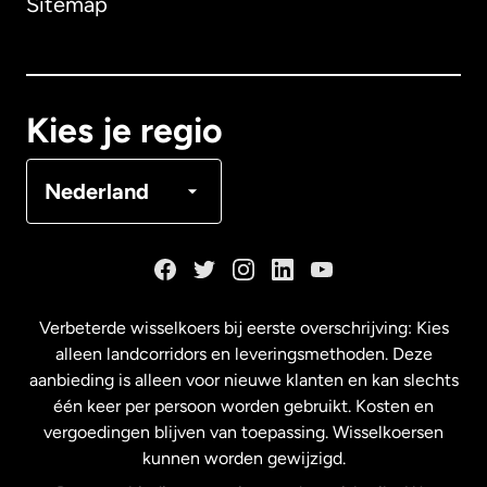
Sitemap
Canada
English
Canada
Français
Kies je regio
Denemarken
Nederland
Duitsland
Frankrijk
Verbeterde wisselkoers bij eerste overschrijving: Kies
alleen landcorridors en leveringsmethoden. Deze
Maleisië
aanbieding is alleen voor nieuwe klanten en kan slechts
één keer per persoon worden gebruikt. Kosten en
vergoedingen blijven van toepassing. Wisselkoersen
Nederland
kunnen worden gewijzigd.