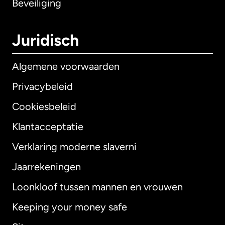
Beveiliging
Juridisch
Algemene voorwaarden
Privacybeleid
Cookiesbeleid
Klantacceptatie
Verklaring moderne slaverni
Internationaal
English
Jaarrekeningen
Loonkloof tussen mannen en vrouwen
Keeping your money safe
Australië