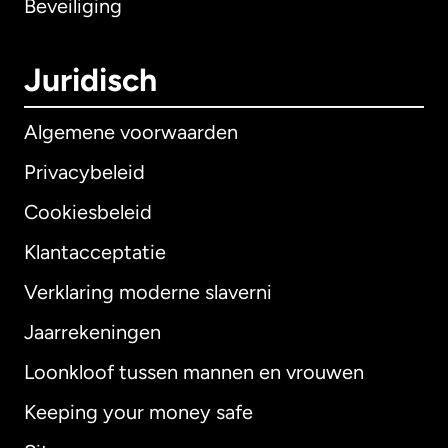
Beveiliging
Juridisch
Algemene voorwaarden
Privacybeleid
Cookiesbeleid
Klantacceptatie
Verklaring moderne slaverni
Internationaal
English
Jaarrekeningen
Loonkloof tussen mannen en vrouwen
Keeping your money safe
Australië