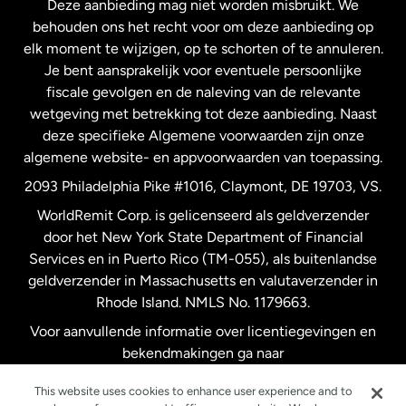
Deze aanbieding mag niet worden misbruikt. We
Nieuw-Zeeland
behouden ons het recht voor om deze aanbieding op
elk moment te wijzigen, op te schorten of te annuleren.
Je bent aansprakelijk voor eventuele persoonlijke
Spanje
fiscale gevolgen en de naleving van de relevante
wetgeving met betrekking tot deze aanbieding. Naast
Verenigd Koninkrijk
deze specifieke Algemene voorwaarden zijn onze
algemene website- en appvoorwaarden van toepassing.
Verenigde Staten
English
2093 Philadelphia Pike #1016, Claymont, DE 19703, VS.
WorldRemit Corp. is gelicenseerd als geldverzender
door het New York State Department of Financial
Verenigde Staten
Español
Services en in Puerto Rico (TM-055), als buitenlandse
geldverzender in Massachusetts en valutaverzender in
Zweden
Rhode Island. NMLS No. 1179663.
Voor aanvullende informatie over licentiegevingen en
bekendmakingen ga naar
https://www.worldremit.com/nl/about-us/disclosures
.
This website uses cookies to enhance user experience and to