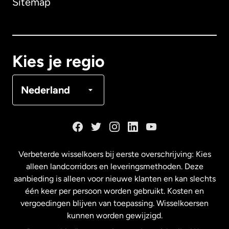
Sitemap
Canada
English
Canada
Français
Kies je regio
Denemarken
Nederland
Duitsland
Frankrijk
Verbeterde wisselkoers bij eerste overschrijving: Kies
alleen landcorridors en leveringsmethoden. Deze
Maleisië
aanbieding is alleen voor nieuwe klanten en kan slechts
één keer per persoon worden gebruikt. Kosten en
vergoedingen blijven van toepassing. Wisselkoersen
Nederland
kunnen worden gewijzigd.