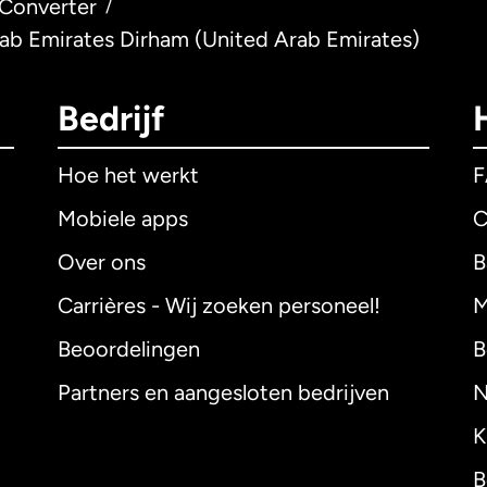
Converter
/
rab Emirates Dirham (United Arab Emirates)
Bedrijf
Hoe het werkt
Mobiele apps
C
Over ons
B
Carrières - Wij zoeken personeel!
M
Beoordelingen
B
Partners en aangesloten bedrijven
N
K
B