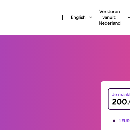
Versturen
English
vanuit:
Nederland
Je maak
1 EUR