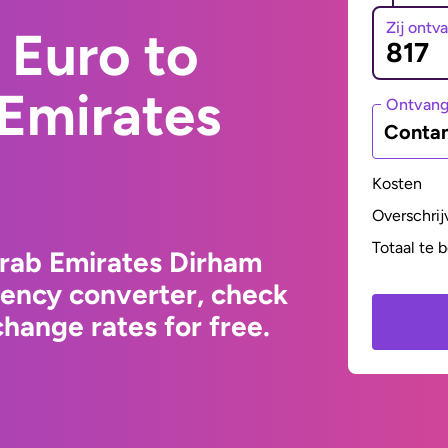
Zij ontv
 Euro to
 Emirates
Ontvan
Contan
Kosten
Overschrij
Totaal te 
Arab Emirates Dirham
rency converter, check
hange rates for free.