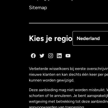
Canada
English
Sitemap
Canada
Françai
Denemarken
Kies je regio
Nederland
Duitsland
Frankrijk
Verbeterde wisselkoers bij eerste overschrijvi
nieuwe klanten en kan slechts één keer per p
Maleisië
kunnen worden gewijzigd.
Deze aanbieding mag niet worden misbruikt. 
Nederland
schorten of te annuleren. Je bent aansprakelij
wetgeving met betrekking tot deze aanbiedin
appvoorwaarden van toepassing.