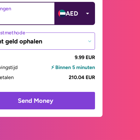
angen
AED
gstmethode
t geld ophalen
9.99 EUR
vingstijd
⚡ Binnen 5 minuten
betalen
210.04 EUR
Send Money