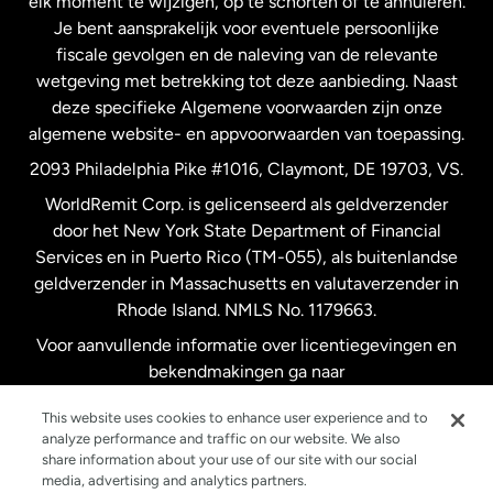
elk moment te wijzigen, op te schorten of te annuleren.
Je bent aansprakelijk voor eventuele persoonlijke
Spanje
fiscale gevolgen en de naleving van de relevante
wetgeving met betrekking tot deze aanbieding. Naast
Verenigd Koninkrijk
deze specifieke Algemene voorwaarden zijn onze
algemene website- en appvoorwaarden van toepassing.
Verenigde Staten
English
2093 Philadelphia Pike #1016, Claymont, DE 19703, VS.
WorldRemit Corp. is gelicenseerd als geldverzender
door het New York State Department of Financial
Verenigde Staten
Español
Services en in Puerto Rico (TM-055), als buitenlandse
geldverzender in Massachusetts en valutaverzender in
Zweden
Rhode Island. NMLS No. 1179663.
Voor aanvullende informatie over licentiegevingen en
bekendmakingen ga naar
https://www.worldremit.com/nl/about-us/disclosures
.
This website uses cookies to enhance user experience and to
analyze performance and traffic on our website. We also
share information about your use of our site with our social
media, advertising and analytics partners.