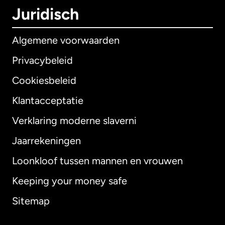
Juridisch
Algemene voorwaarden
Privacybeleid
Cookiesbeleid
Klantacceptatie
Verklaring moderne slaverni
Internationaal
English
Jaarrekeningen
Loonkloof tussen mannen en vrouwen
Keeping your money safe
Australië
Sitemap
Canada
English