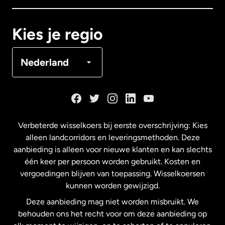
Canada
Français
Kies je regio
Denemarken
Nederland
Duitsland
Frankrijk
Verbeterde wisselkoers bij eerste overschrijving: Kies
alleen landcorridors en leveringsmethoden. Deze
Maleisië
aanbieding is alleen voor nieuwe klanten en kan slechts
één keer per persoon worden gebruikt. Kosten en
vergoedingen blijven van toepassing. Wisselkoersen
Nederland
kunnen worden gewijzigd.
Deze aanbieding mag niet worden misbruikt. We
Nieuw-Zeeland
behouden ons het recht voor om deze aanbieding op