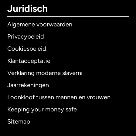
Juridisch
Algemene voorwaarden
Privacybeleid
Cookiesbeleid
Klantacceptatie
Verklaring moderne slaverni
Internationaal
English
Jaarrekeningen
Loonkloof tussen mannen en vrouwen
Keeping your money safe
Australië
Sitemap
Canada
English