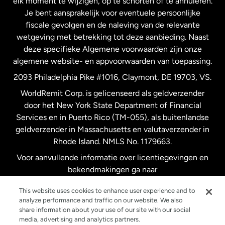
elk moment te wijzigen, op te schorten of te annuleren.
Je bent aansprakelijk voor eventuele persoonlijke
Spanje
fiscale gevolgen en de naleving van de relevante
wetgeving met betrekking tot deze aanbieding. Naast
Verenigd Koninkrijk
deze specifieke Algemene voorwaarden zijn onze
algemene website- en appvoorwaarden van toepassing.
Verenigde Staten
English
2093 Philadelphia Pike #1016, Claymont, DE 19703, VS.
WorldRemit Corp. is gelicenseerd als geldverzender
door het New York State Department of Financial
Verenigde Staten
Español
Services en in Puerto Rico (TM-055), als buitenlandse
geldverzender in Massachusetts en valutaverzender in
Zweden
Rhode Island. NMLS No. 1179663.
Voor aanvullende informatie over licentiegevingen en
bekendmakingen ga naar
https://www.worldremit.com/nl/about-us/disclosures
.
This website uses cookies to enhance user experience and to
analyze performance and traffic on our website. We also
share information about your use of our site with our social
media, advertising and analytics partners.