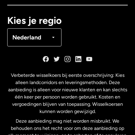
Canada
Français
Kies je regio
Denemarken
Nederland
Duitsland
Frankrijk
Verbeterde wisselkoers bij eerste overschrijving: Kies
alleen landcorridors en leveringsmethoden. Deze
Maleisië
aanbieding is alleen voor nieuwe klanten en kan slechts
één keer per persoon worden gebruikt. Kosten en
vergoedingen blijven van toepassing. Wisselkoersen
Nederland
kunnen worden gewijzigd.
Deze aanbieding mag niet worden misbruikt. We
Nieuw-Zeeland
behouden ons het recht voor om deze aanbieding op