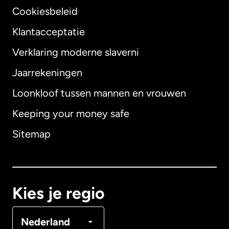
Cookiesbeleid
Klantacceptatie
Verklaring moderne slaverni
Internationaal
English
Jaarrekeningen
Loonkloof tussen mannen en vrouwen
Keeping your money safe
Australië
Sitemap
Canada
English
Canada
Français
Kies je regio
Denemarken
Nederland