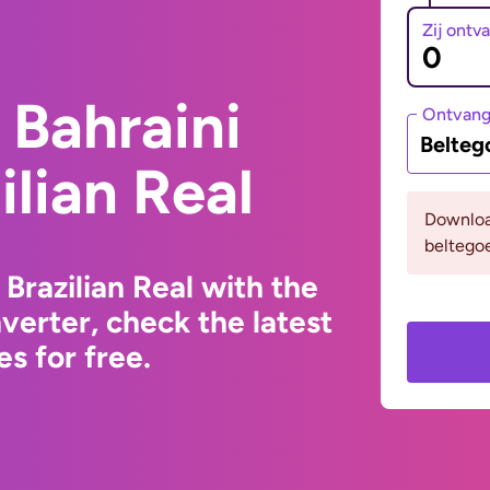
Zij ontv
 Bahraini
Ontvan
Belteg
ilian Real
Downloa
beltegoe
 Brazilian Real with the
erter, check the latest
s for free.