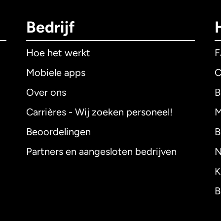
Bedrijf
Hoe het werkt
Mobiele apps
C
Over ons
B
Carrières - Wij zoeken personeel!
M
Beoordelingen
B
Partners en aangesloten bedrijven
N
K
B