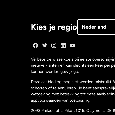
Canada
Françai
Denemarken
Kies je regio
Nederland
Duitsland
Frankrijk
Verbeterde wisselkoers bij eerste overschrijvi
nieuwe klanten en kan slechts één keer per p
Maleisië
kunnen worden gewijzigd.
Deze aanbieding mag niet worden misbruikt. 
Nederland
schorten of te annuleren. Je bent aansprakelij
wetgeving met betrekking tot deze aanbiedin
appvoorwaarden van toepassing.
Nieuw-Zeeland
2093 Philadelphia Pike #1016, Claymont, DE 1