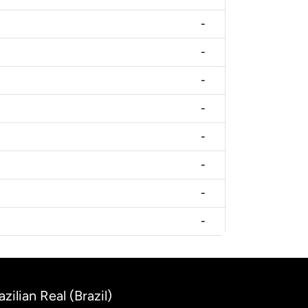
-
-
-
-
-
-
-
-
zilian Real (Brazil)