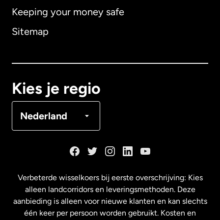
Keeping your money safe
Australië
Sitemap
Canada
English
Canada
Français
Kies je regio
Denemarken
Nederland
Duitsland
Frankrijk
Verbeterde wisselkoers bij eerste overschrijving: Kies
alleen landcorridors en leveringsmethoden. Deze
Maleisië
aanbieding is alleen voor nieuwe klanten en kan slechts
één keer per persoon worden gebruikt. Kosten en