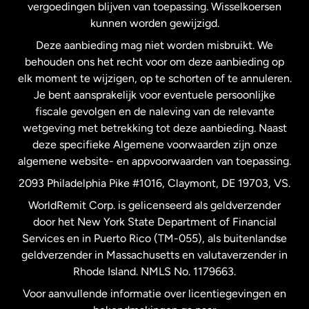
vergoedingen blijven van toepassing. Wisselkoersen
Nederland
kunnen worden gewijzigd.
Deze aanbieding mag niet worden misbruikt. We
Nieuw-Zeeland
behouden ons het recht voor om deze aanbieding op
elk moment te wijzigen, op te schorten of te annuleren.
Je bent aansprakelijk voor eventuele persoonlijke
Spanje
fiscale gevolgen en de naleving van de relevante
wetgeving met betrekking tot deze aanbieding. Naast
Verenigd Koninkrijk
deze specifieke Algemene voorwaarden zijn onze
algemene website- en appvoorwaarden van toepassing.
Verenigde Staten
English
2093 Philadelphia Pike #1016, Claymont, DE 19703, VS.
WorldRemit Corp. is gelicenseerd als geldverzender
door het New York State Department of Financial
Verenigde Staten
Español
Services en in Puerto Rico (TM-055), als buitenlandse
geldverzender in Massachusetts en valutaverzender in
Zweden
Rhode Island. NMLS No. 1179663.
Voor aanvullende informatie over licentiegevingen en