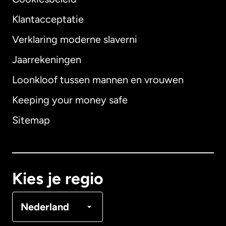
Klantacceptatie
Verklaring moderne slaverni
Internationaal
English
Jaarrekeningen
Loonkloof tussen mannen en vrouwen
Keeping your money safe
Australië
Sitemap
Canada
English
Canada
Français
Kies je regio
Denemarken
Nederland