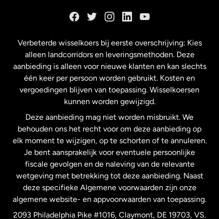
Duitsland
Frankrijk
Verbeterde wisselkoers bij eerste overschrijving: Kies
alleen landcorridors en leveringsmethoden. Deze
Maleisië
aanbieding is alleen voor nieuwe klanten en kan slechts
één keer per persoon worden gebruikt. Kosten en
vergoedingen blijven van toepassing. Wisselkoersen
Nederland
kunnen worden gewijzigd.
Deze aanbieding mag niet worden misbruikt. We
Nieuw-Zeeland
behouden ons het recht voor om deze aanbieding op
elk moment te wijzigen, op te schorten of te annuleren.
Je bent aansprakelijk voor eventuele persoonlijke
Spanje
fiscale gevolgen en de naleving van de relevante
wetgeving met betrekking tot deze aanbieding. Naast
Verenigd Koninkrijk
deze specifieke Algemene voorwaarden zijn onze
algemene website- en appvoorwaarden van toepassing.
Verenigde Staten
English
2093 Philadelphia Pike #1016, Claymont, DE 19703, VS.