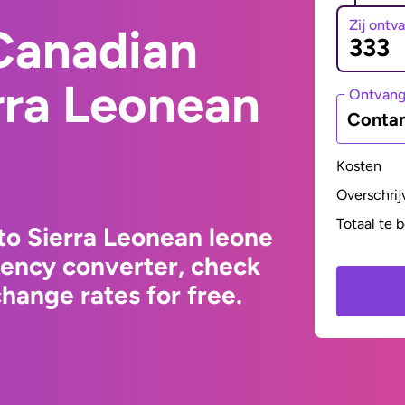
Zij ontv
Canadian
erra Leonean
Ontvan
Contan
Kosten
Overschrij
Totaal te 
to Sierra Leonean leone
rency converter, check
hange rates for free.