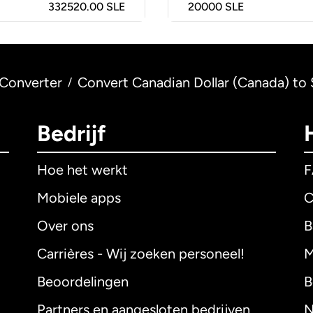
332520.00 SLE
20000
SLE
Converter
Convert Canadian Dollar (Canada) to 
/
Bedrijf
Hoe het werkt
Mobiele apps
C
Over ons
B
Carrières - Wij zoeken personeel!
M
Beoordelingen
B
Partners en aangesloten bedrijven
N