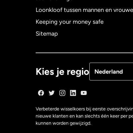
Loonkloof tussen mannen en vrouw
Australië
Keeping your money safe
Canada
English
Sitemap
Canada
Françai
Denemarken
Kies je regio
Nederland
Duitsland
Frankrijk
Verbeterde wisselkoers bij eerste overschrijvi
nieuwe klanten en kan slechts één keer per p
Maleisië
kunnen worden gewijzigd.