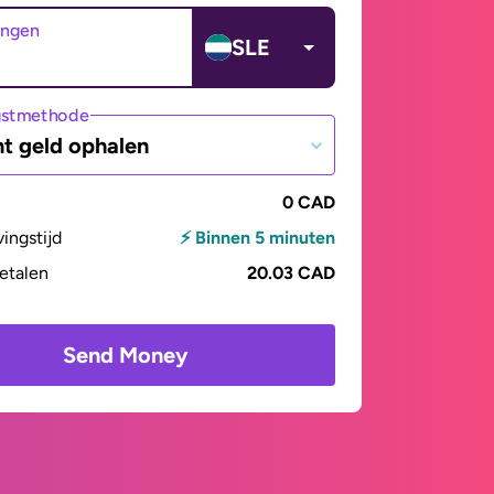
angen
SLE
gstmethode
t geld ophalen
0 CAD
vingstijd
⚡ Binnen 5 minuten
betalen
20.03 CAD
Send Money