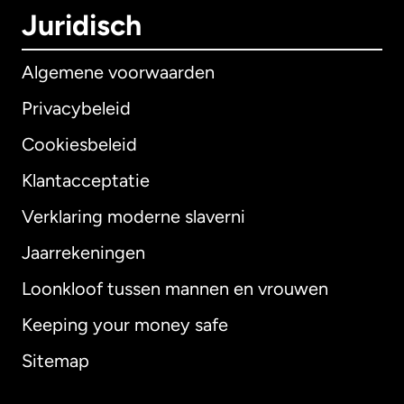
Juridisch
Algemene voorwaarden
Privacybeleid
Cookiesbeleid
Klantacceptatie
Verklaring moderne slaverni
Internationaal
English
Jaarrekeningen
Loonkloof tussen mannen en vrouwen
Keeping your money safe
Australië
Sitemap
Canada
English