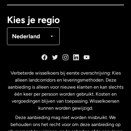
Canada
Français
Kies je regio
Denemarken
Nederland
Duitsland
Frankrijk
Verbeterde wisselkoers bij eerste overschrijving: Kies
alleen landcorridors en leveringsmethoden. Deze
Maleisië
aanbieding is alleen voor nieuwe klanten en kan slechts
één keer per persoon worden gebruikt. Kosten en
vergoedingen blijven van toepassing. Wisselkoersen
Nederland
kunnen worden gewijzigd.
Deze aanbieding mag niet worden misbruikt. We
Nieuw-Zeeland
behouden ons het recht voor om deze aanbieding op