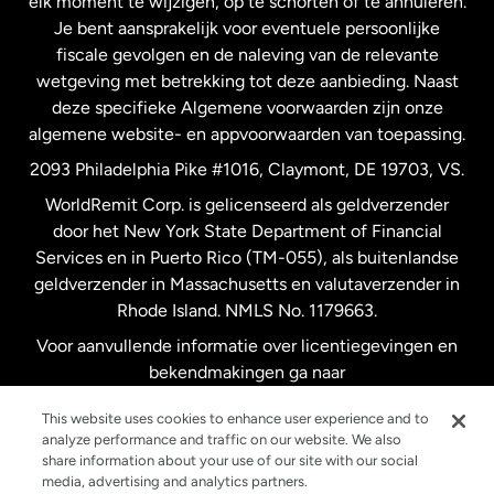
elk moment te wijzigen, op te schorten of te annuleren.
Je bent aansprakelijk voor eventuele persoonlijke
Spanje
fiscale gevolgen en de naleving van de relevante
wetgeving met betrekking tot deze aanbieding. Naast
Verenigd Koninkrijk
deze specifieke Algemene voorwaarden zijn onze
algemene website- en appvoorwaarden van toepassing.
Verenigde Staten
English
2093 Philadelphia Pike #1016, Claymont, DE 19703, VS.
WorldRemit Corp. is gelicenseerd als geldverzender
door het New York State Department of Financial
Verenigde Staten
Español
Services en in Puerto Rico (TM-055), als buitenlandse
geldverzender in Massachusetts en valutaverzender in
Zweden
Rhode Island. NMLS No. 1179663.
Voor aanvullende informatie over licentiegevingen en
bekendmakingen ga naar
https://www.worldremit.com/nl/about-us/disclosures
.
This website uses cookies to enhance user experience and to
analyze performance and traffic on our website. We also
share information about your use of our site with our social
media, advertising and analytics partners.