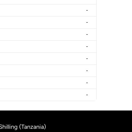
-
-
-
-
-
-
-
-
hilling (Tanzania)