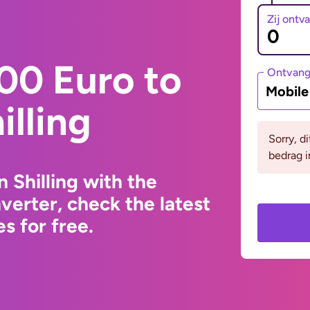
Zij ontv
00 Euro to
Ontvan
Mobil
illing
Sorry, d
bedrag 
 Shilling with the
erter, check the latest
s for free.