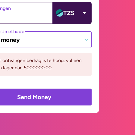
angen
TZS
gstmethode
e money
it ontvangen bedrag is te hoog, vul een
in lager dan 5000000.00.
Send Money