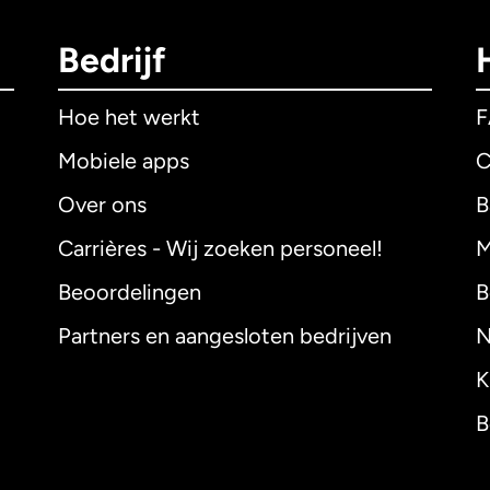
Bedrijf
Hoe het werkt
Mobiele apps
C
Over ons
B
Carrières - Wij zoeken personeel!
M
Beoordelingen
B
Partners en aangesloten bedrijven
N
K
B