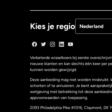
Canada
Françai
Denemarken
Kies je regio
Nederland
Duitsland
Frankrijk
Verbeterde wisselkoers bij eerste overschrijvi
nieuwe klanten en kan slechts één keer per p
Maleisië
kunnen worden gewijzigd.
Deze aanbieding mag niet worden misbruikt. 
Nederland
schorten of te annuleren. Je bent aansprakelij
wetgeving met betrekking tot deze aanbiedin
appvoorwaarden van toepassing.
Nieuw-Zeeland
2093 Philadelphia Pike #1016, Claymont, DE 1