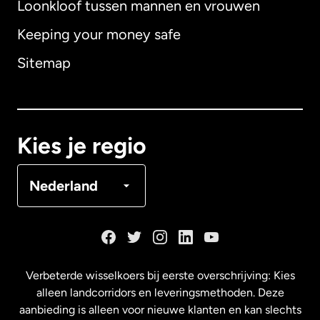
Loonkloof tussen mannen en vrouwen
Keeping your money safe
Australië
Sitemap
Canada
English
Canada
Français
Kies je regio
Denemarken
Nederland
Duitsland
Frankrijk
Verbeterde wisselkoers bij eerste overschrijving: Kies
alleen landcorridors en leveringsmethoden. Deze
Maleisië
aanbieding is alleen voor nieuwe klanten en kan slechts