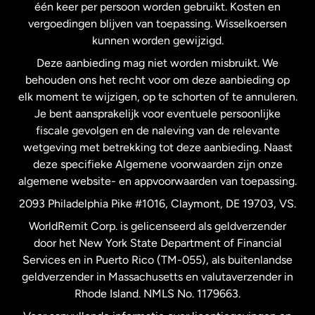
één keer per persoon worden gebruikt. Kosten en
vergoedingen blijven van toepassing. Wisselkoersen
Nederland
kunnen worden gewijzigd.
Deze aanbieding mag niet worden misbruikt. We
Nieuw-Zeeland
behouden ons het recht voor om deze aanbieding op
elk moment te wijzigen, op te schorten of te annuleren.
Je bent aansprakelijk voor eventuele persoonlijke
Spanje
fiscale gevolgen en de naleving van de relevante
wetgeving met betrekking tot deze aanbieding. Naast
Verenigd Koninkrijk
deze specifieke Algemene voorwaarden zijn onze
algemene website- en appvoorwaarden van toepassing.
Verenigde Staten
English
2093 Philadelphia Pike #1016, Claymont, DE 19703, VS.
WorldRemit Corp. is gelicenseerd als geldverzender
door het New York State Department of Financial
Verenigde Staten
Español
Services en in Puerto Rico (TM-055), als buitenlandse
geldverzender in Massachusetts en valutaverzender in
Zweden
Rhode Island. NMLS No. 1179663.