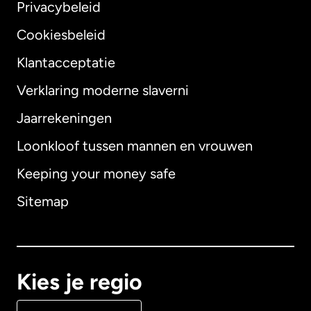
Privacybeleid
Cookiesbeleid
Klantacceptatie
Verklaring moderne slaverni
Internationaal
English
Jaarrekeningen
Loonkloof tussen mannen en vrouwen
Keeping your money safe
Australië
Sitemap
Canada
English
Canada
Français
Kies je regio
Denemarken