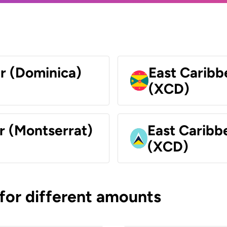
ar (Dominica)
East Caribb
(XCD)
r (Montserrat)
East Caribbe
(XCD)
 for different amounts