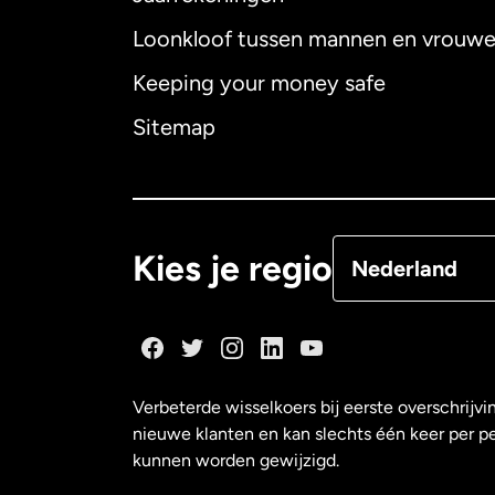
Loonkloof tussen mannen en vrouw
Australië
Keeping your money safe
Canada
English
Sitemap
Canada
Françai
Denemarken
Kies je regio
Nederland
Duitsland
Frankrijk
Verbeterde wisselkoers bij eerste overschrijvi
nieuwe klanten en kan slechts één keer per p
Maleisië
kunnen worden gewijzigd.