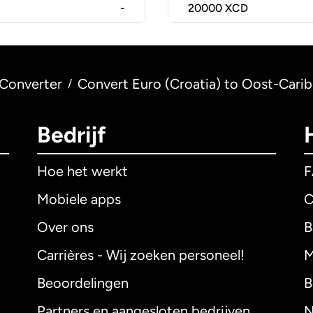
-
20000
XCD
Converter
Convert Euro (Croatia) to Oost-Carib
/
Bedrijf
Hoe het werkt
Mobiele apps
C
Over ons
B
Carrières - Wij zoeken personeel!
M
Beoordelingen
B
Partners en aangesloten bedrijven
N