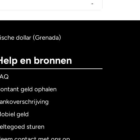
-
ische dollar (Grenada)
Help en bronnen
FAQ
ontant geld ophalen
ankoverschrijving
obiel geld
eltegoed sturen
eem contact met ons op