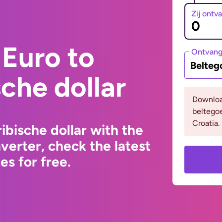
Zij ontv
Euro to
Ontvan
Belteg
che dollar
Downloa
beltego
Croatia.
ibische dollar with the
erter, check the latest
s for free.