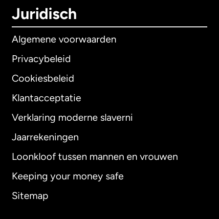
Juridisch
Algemene voorwaarden
Privacybeleid
Cookiesbeleid
Klantacceptatie
Verklaring moderne slaverni
Internationaal
English
Jaarrekeningen
Loonkloof tussen mannen en vrouwen
Keeping your money safe
Australië
Sitemap
Canada
English