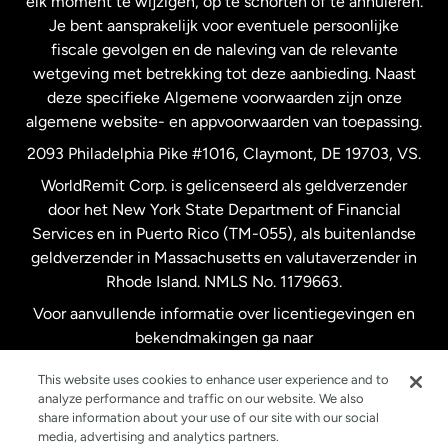
elk moment te wijzigen, op te schorten of te annuleren.
Je bent aansprakelijk voor eventuele persoonlijke
Spanje
fiscale gevolgen en de naleving van de relevante
wetgeving met betrekking tot deze aanbieding. Naast
Verenigd Koninkrijk
deze specifieke Algemene voorwaarden zijn onze
algemene website- en appvoorwaarden van toepassing.
Verenigde Staten
English
2093 Philadelphia Pike #1016, Claymont, DE 19703, VS.
WorldRemit Corp. is gelicenseerd als geldverzender
door het New York State Department of Financial
Verenigde Staten
Español
Services en in Puerto Rico (TM-055), als buitenlandse
geldverzender in Massachusetts en valutaverzender in
Zweden
Rhode Island. NMLS No. 1179663.
Voor aanvullende informatie over licentiegevingen en
bekendmakingen ga naar
https://www.worldremit.com/nl/about-us/disclosures
.
This website uses cookies to enhance user experience and to
analyze performance and traffic on our website. We also
share information about your use of our site with our social
media, advertising and analytics partners.