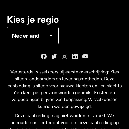
Canada
Français
Kies je regio
Denemarken
Nederland
Duitsland
Frankrijk
Verbeterde wisselkoers bij eerste overschrijving: Kies
alleen landcorridors en leveringsmethoden. Deze
Maleisië
aanbieding is alleen voor nieuwe klanten en kan slechts
één keer per persoon worden gebruikt. Kosten en
vergoedingen blijven van toepassing. Wisselkoersen
Nederland
kunnen worden gewijzigd.
Deze aanbieding mag niet worden misbruikt. We
Nieuw-Zeeland
behouden ons het recht voor om deze aanbieding op