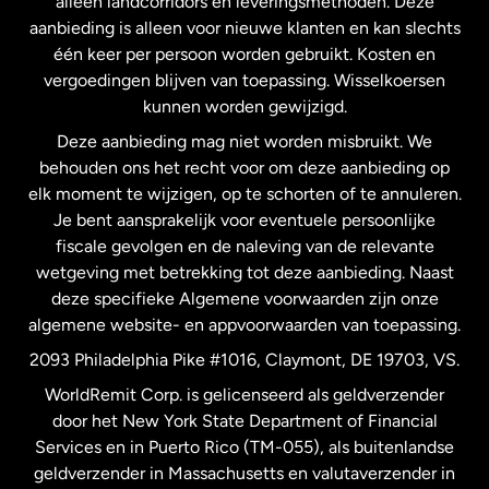
alleen landcorridors en leveringsmethoden. Deze
Maleisië
aanbieding is alleen voor nieuwe klanten en kan slechts
één keer per persoon worden gebruikt. Kosten en
vergoedingen blijven van toepassing. Wisselkoersen
Nederland
kunnen worden gewijzigd.
Deze aanbieding mag niet worden misbruikt. We
Nieuw-Zeeland
behouden ons het recht voor om deze aanbieding op
elk moment te wijzigen, op te schorten of te annuleren.
Je bent aansprakelijk voor eventuele persoonlijke
Spanje
fiscale gevolgen en de naleving van de relevante
wetgeving met betrekking tot deze aanbieding. Naast
Verenigd Koninkrijk
deze specifieke Algemene voorwaarden zijn onze
algemene website- en appvoorwaarden van toepassing.
Verenigde Staten
English
2093 Philadelphia Pike #1016, Claymont, DE 19703, VS.
WorldRemit Corp. is gelicenseerd als geldverzender
door het New York State Department of Financial
Verenigde Staten
Español
Services en in Puerto Rico (TM-055), als buitenlandse
geldverzender in Massachusetts en valutaverzender in