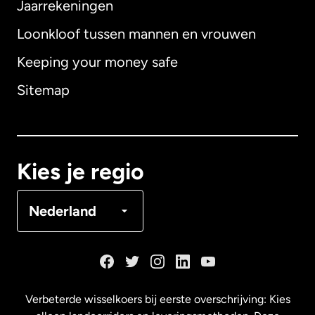
Jaarrekeningen
Loonkloof tussen mannen en vrouwen
Keeping your money safe
Australië
Sitemap
Canada
English
Canada
Français
Kies je regio
Denemarken
Nederland
Duitsland
Frankrijk
Verbeterde wisselkoers bij eerste overschrijving: Kies