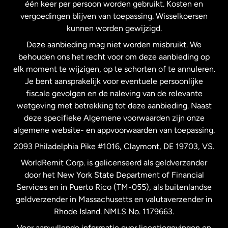
één keer per persoon worden gebruikt. Kosten en
vergoedingen blijven van toepassing. Wisselkoersen
Nederland
kunnen worden gewijzigd.
Deze aanbieding mag niet worden misbruikt. We
Nieuw-Zeeland
behouden ons het recht voor om deze aanbieding op
elk moment te wijzigen, op te schorten of te annuleren.
Je bent aansprakelijk voor eventuele persoonlijke
Spanje
fiscale gevolgen en de naleving van de relevante
wetgeving met betrekking tot deze aanbieding. Naast
Verenigd Koninkrijk
deze specifieke Algemene voorwaarden zijn onze
algemene website- en appvoorwaarden van toepassing.
Verenigde Staten
English
2093 Philadelphia Pike #1016, Claymont, DE 19703, VS.
WorldRemit Corp. is gelicenseerd als geldverzender
door het New York State Department of Financial
Verenigde Staten
Español
Services en in Puerto Rico (TM-055), als buitenlandse
geldverzender in Massachusetts en valutaverzender in
Zweden
Rhode Island. NMLS No. 1179663.
Voor aanvullende informatie over licentiegevingen en