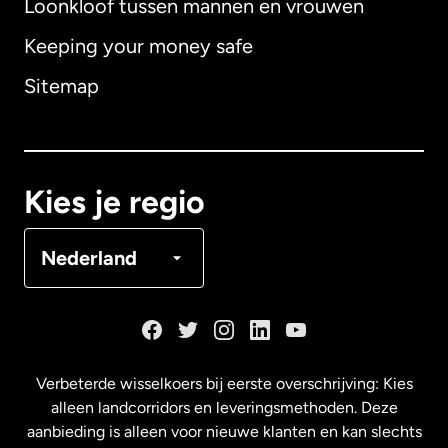
Loonkloof tussen mannen en vrouwen
Keeping your money safe
Australië
Sitemap
Canada
English
Canada
Français
Kies je regio
Denemarken
Nederland
Duitsland
Frankrijk
Verbeterde wisselkoers bij eerste overschrijving: Kies
alleen landcorridors en leveringsmethoden. Deze
Maleisië
aanbieding is alleen voor nieuwe klanten en kan slechts