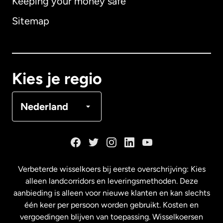
Keeping your money safe
Australië
Sitemap
Canada
English
Canada
Français
Kies je regio
Denemarken
Nederland
Duitsland
Frankrijk
Verbeterde wisselkoers bij eerste overschrijving: Kies
alleen landcorridors en leveringsmethoden. Deze
Maleisië
aanbieding is alleen voor nieuwe klanten en kan slechts
één keer per persoon worden gebruikt. Kosten en
vergoedingen blijven van toepassing. Wisselkoersen
Nederland