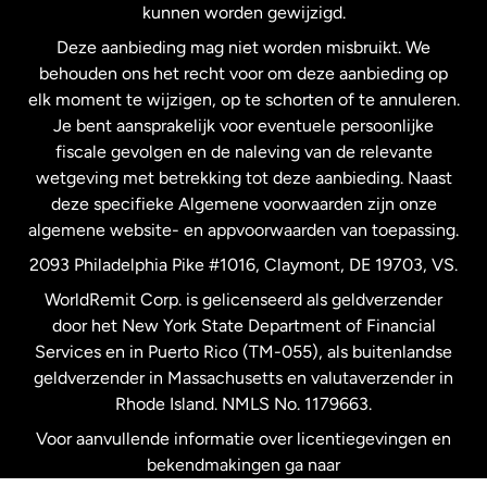
kunnen worden gewijzigd.
Deze aanbieding mag niet worden misbruikt. We
Nieuw-Zeeland
behouden ons het recht voor om deze aanbieding op
elk moment te wijzigen, op te schorten of te annuleren.
Je bent aansprakelijk voor eventuele persoonlijke
Spanje
fiscale gevolgen en de naleving van de relevante
wetgeving met betrekking tot deze aanbieding. Naast
Verenigd Koninkrijk
deze specifieke Algemene voorwaarden zijn onze
algemene website- en appvoorwaarden van toepassing.
Verenigde Staten
English
2093 Philadelphia Pike #1016, Claymont, DE 19703, VS.
WorldRemit Corp. is gelicenseerd als geldverzender
door het New York State Department of Financial
Verenigde Staten
Español
Services en in Puerto Rico (TM-055), als buitenlandse
geldverzender in Massachusetts en valutaverzender in
Zweden
Rhode Island. NMLS No. 1179663.
Voor aanvullende informatie over licentiegevingen en
bekendmakingen ga naar