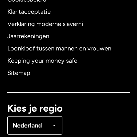
Klantacceptatie
Verklaring moderne slaverni
Internationaal
English
Jaarrekeningen
Loonkloof tussen mannen en vrouwen
Keeping your money safe
Australië
Sitemap
Canada
English
Canada
Français
Kies je regio
Denemarken
Nederland