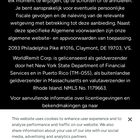
elk moment te wijzigen, op te schorten of te annuleren.
Je bent aansprakelijk voor eventuele persoonlijke
Spanje
fiscale gevolgen en de naleving van de relevante
wetgeving met betrekking tot deze aanbieding. Naast
Verenigd Koninkrijk
deze specifieke Algemene voorwaarden zijn onze
algemene website- en appvoorwaarden van toepassing.
Verenigde Staten
English
2093 Philadelphia Pike #1016, Claymont, DE 19703, VS.
WorldRemit Corp. is gelicenseerd als geldverzender
door het New York State Department of Financial
Verenigde Staten
Español
Services en in Puerto Rico (TM-055), als buitenlandse
geldverzender in Massachusetts en valutaverzender in
Zweden
Rhode Island. NMLS No. 1179663.
Voor aanvullende informatie over licentiegevingen en
bekendmakingen ga naar
https://www.worldremit.com/nl/about-us/disclosures
.
This website uses cookies to enhance user experience and to
analyze performance and traffic on our website. We also
share information about your use of our site with our social
media, advertising and analytics partners.