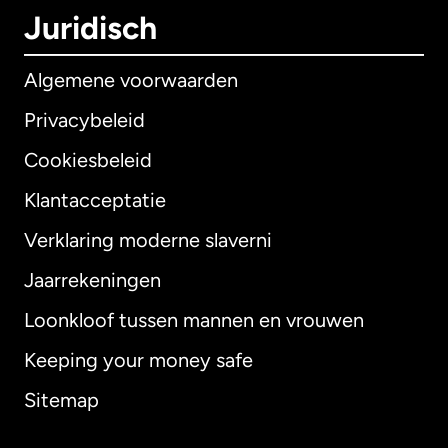
Juridisch
Algemene voorwaarden
Privacybeleid
Cookiesbeleid
Klantacceptatie
Verklaring moderne slaverni
Internationaal
English
Jaarrekeningen
Loonkloof tussen mannen en vrouwen
Keeping your money safe
Australië
Sitemap
Canada
English