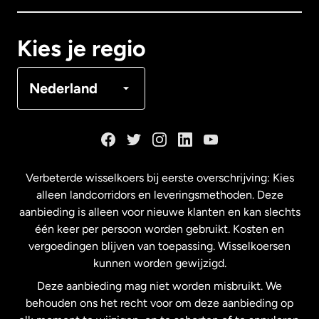
Canada
Français
Kies je regio
Denemarken
Nederland
Duitsland
Frankrijk
Verbeterde wisselkoers bij eerste overschrijving: Kies
alleen landcorridors en leveringsmethoden. Deze
Maleisië
aanbieding is alleen voor nieuwe klanten en kan slechts
één keer per persoon worden gebruikt. Kosten en
vergoedingen blijven van toepassing. Wisselkoersen
Nederland
kunnen worden gewijzigd.
Deze aanbieding mag niet worden misbruikt. We
Nieuw-Zeeland
behouden ons het recht voor om deze aanbieding op