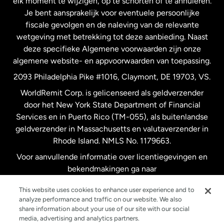
elk moment te wijzigen, op te schorten of te annuleren.
Je bent aansprakelijk voor eventuele persoonlijke
Spanje
fiscale gevolgen en de naleving van de relevante
wetgeving met betrekking tot deze aanbieding. Naast
Verenigd Koninkrijk
deze specifieke Algemene voorwaarden zijn onze
algemene website- en appvoorwaarden van toepassing.
Verenigde Staten
English
2093 Philadelphia Pike #1016, Claymont, DE 19703, VS.
WorldRemit Corp. is gelicenseerd als geldverzender
door het New York State Department of Financial
Verenigde Staten
Español
Services en in Puerto Rico (TM-055), als buitenlandse
geldverzender in Massachusetts en valutaverzender in
Zweden
Rhode Island. NMLS No. 1179663.
Voor aanvullende informatie over licentiegevingen en
bekendmakingen ga naar
https://www.worldremit.com/nl/about-us/disclosures
.
This website uses cookies to enhance user experience and to
analyze performance and traffic on our website. We also
share information about your use of our site with our social
media, advertising and analytics partners.