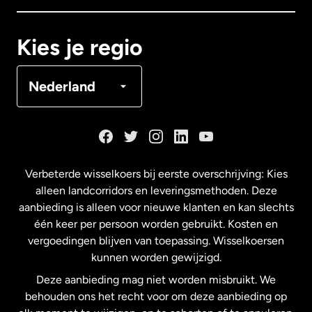
Canada
Français
Kies je regio
Denemarken
Nederland
Duitsland
Frankrijk
Verbeterde wisselkoers bij eerste overschrijving: Kies
alleen landcorridors en leveringsmethoden. Deze
Maleisië
aanbieding is alleen voor nieuwe klanten en kan slechts
één keer per persoon worden gebruikt. Kosten en
vergoedingen blijven van toepassing. Wisselkoersen
Nederland
kunnen worden gewijzigd.
Deze aanbieding mag niet worden misbruikt. We
Nieuw-Zeeland
behouden ons het recht voor om deze aanbieding op