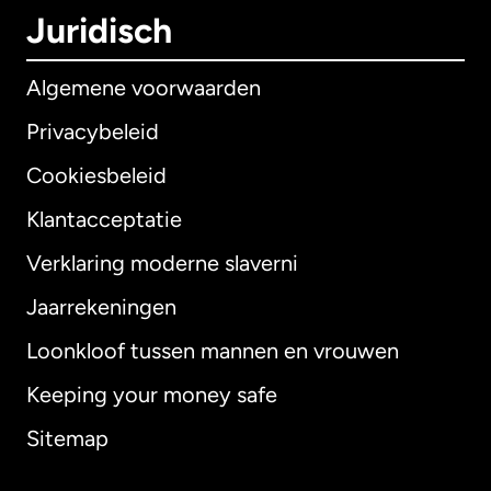
Juridisch
Algemene voorwaarden
Privacybeleid
Cookiesbeleid
Klantacceptatie
Verklaring moderne slaverni
Internationaal
English
Jaarrekeningen
Loonkloof tussen mannen en vrouwen
Keeping your money safe
Australië
Sitemap
Canada
English