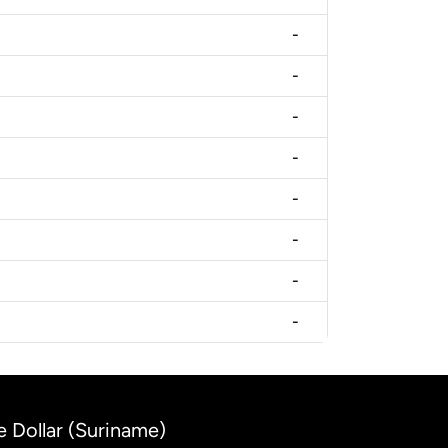
-
-
-
-
-
-
-
-
e Dollar (Suriname)