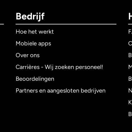
Bedrijf
Hoe het werkt
Mobiele apps
C
Over ons
B
Carrières - Wij zoeken personeel!
M
Beoordelingen
B
Partners en aangesloten bedrijven
N
K
B