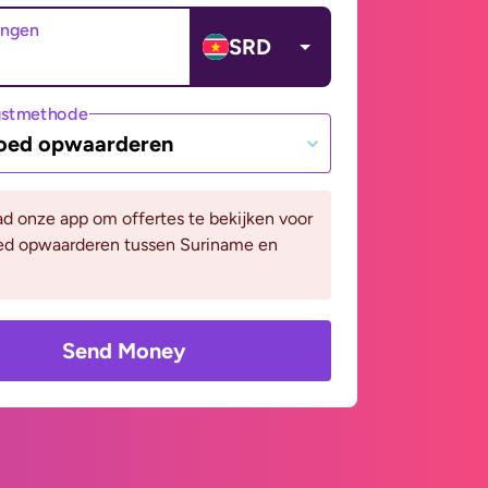
angen
SRD
gstmethode
oed opwaarderen
d onze app om offertes te bekijken voor
ed opwaarderen tussen Suriname en
Send Money