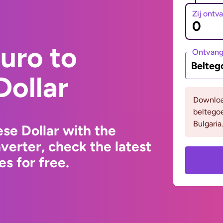
Zij ontv
uro to
Ontvan
Belteg
Dollar
Downloa
beltego
Bulgaria.
se Dollar with the
erter, check the latest
s for free.