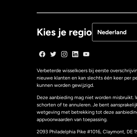
Canada
Françai
Denemarken
Kies je regio
Nederland
Duitsland
Frankrijk
Verbeterde wisselkoers bij eerste overschrijvi
nieuwe klanten en kan slechts één keer per p
Maleisië
kunnen worden gewijzigd.
Deze aanbieding mag niet worden misbruikt. 
Nederland
schorten of te annuleren. Je bent aansprakelij
wetgeving met betrekking tot deze aanbiedin
appvoorwaarden van toepassing.
Nieuw-Zeeland
2093 Philadelphia Pike #1016, Claymont, DE 1