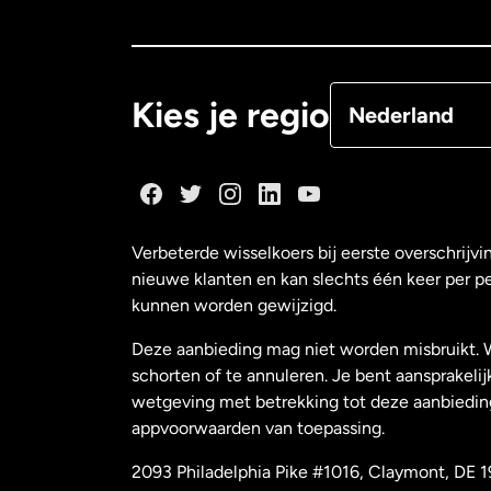
Canada
Françai
Denemarken
Kies je regio
Nederland
Duitsland
Frankrijk
Verbeterde wisselkoers bij eerste overschrijvi
nieuwe klanten en kan slechts één keer per p
Maleisië
kunnen worden gewijzigd.
Deze aanbieding mag niet worden misbruikt. 
Nederland
schorten of te annuleren. Je bent aansprakelij
wetgeving met betrekking tot deze aanbiedin
appvoorwaarden van toepassing.
Nieuw-Zeeland
2093 Philadelphia Pike #1016, Claymont, DE 1