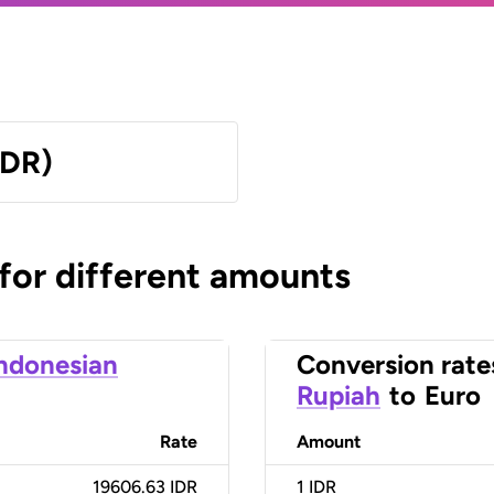
IDR)
 for different amounts
ndonesian
Conversion rate
Rupiah
to
Euro
Rate
Amount
19606.63 IDR
1
IDR