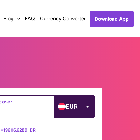
Blog
FAQ
Currency Converter
Download App
t over
EUR
 =
19606.6289 IDR