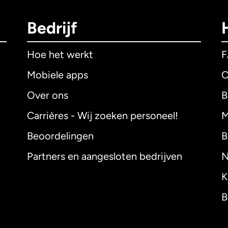
Bedrijf
Hoe het werkt
Mobiele apps
C
Over ons
B
Carrières - Wij zoeken personeel!
M
Beoordelingen
B
Partners en aangesloten bedrijven
N
K
B