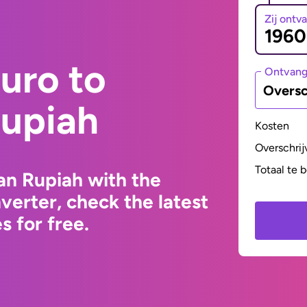
Zij ontv
uro to
Ontvan
Oversc
Rupiah
Kosten
Overschrij
Totaal te 
an Rupiah with the
erter, check the latest
 for free.