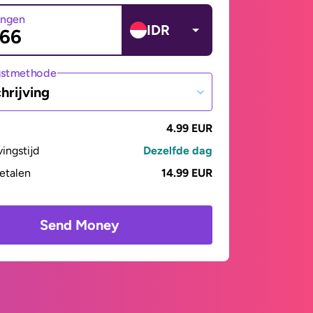
angen
IDR
gstmethode
hrijving
4.99 EUR
vingstijd
Dezelfde dag
betalen
14.99 EUR
Send Money