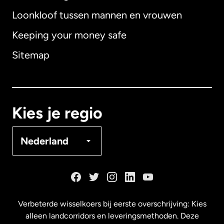
Loonkloof tussen mannen en vrouwen
Keeping your money safe
Australië
Sitemap
Canada
English
Canada
Français
Kies je regio
Denemarken
Nederland
Duitsland
Frankrijk
Verbeterde wisselkoers bij eerste overschrijving: Kies
alleen landcorridors en leveringsmethoden. Deze