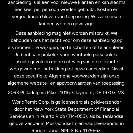
Maleisië
aanbieding is alleen voor nieuwe klanten en kan slechts
één keer per persoon worden gebruikt. Kosten en
vergoedingen blijven van toepassing. Wisselkoersen
Nederland
kunnen worden gewijzigd.
Deze aanbieding mag niet worden misbruikt. We
Nieuw-Zeeland
behouden ons het recht voor om deze aanbieding op
elk moment te wijzigen, op te schorten of te annuleren.
Je bent aansprakelijk voor eventuele persoonlijke
Spanje
fiscale gevolgen en de naleving van de relevante
wetgeving met betrekking tot deze aanbieding. Naast
Verenigd Koninkrijk
deze specifieke Algemene voorwaarden zijn onze
algemene website- en appvoorwaarden van toepassing.
Verenigde Staten
English
2093 Philadelphia Pike #1016, Claymont, DE 19703, VS.
WorldRemit Corp. is gelicenseerd als geldverzender
door het New York State Department of Financial
Verenigde Staten
Español
Services en in Puerto Rico (TM-055), als buitenlandse
geldverzender in Massachusetts en valutaverzender in
Zweden
Rhode Island. NMLS No. 1179663.