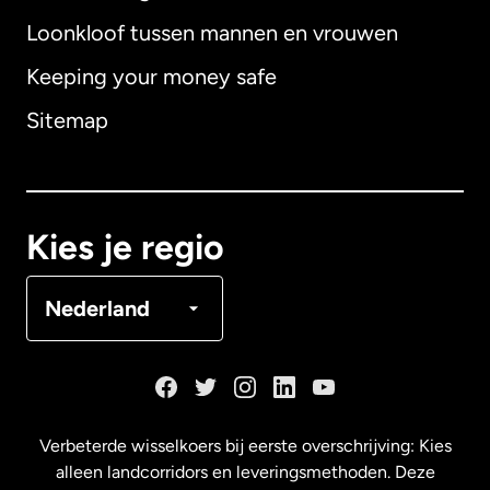
Loonkloof tussen mannen en vrouwen
Keeping your money safe
Australië
Sitemap
Canada
English
Canada
Français
Kies je regio
Denemarken
Nederland
Duitsland
Frankrijk
Verbeterde wisselkoers bij eerste overschrijving: Kies
alleen landcorridors en leveringsmethoden. Deze