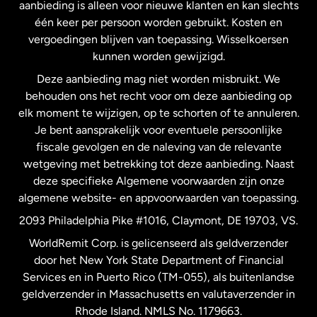
Maleisië
aanbieding is alleen voor nieuwe klanten en kan slechts
één keer per persoon worden gebruikt. Kosten en
vergoedingen blijven van toepassing. Wisselkoersen
Nederland
kunnen worden gewijzigd.
Deze aanbieding mag niet worden misbruikt. We
Nieuw-Zeeland
behouden ons het recht voor om deze aanbieding op
elk moment te wijzigen, op te schorten of te annuleren.
Je bent aansprakelijk voor eventuele persoonlijke
Spanje
fiscale gevolgen en de naleving van de relevante
wetgeving met betrekking tot deze aanbieding. Naast
Verenigd Koninkrijk
deze specifieke Algemene voorwaarden zijn onze
algemene website- en appvoorwaarden van toepassing.
Verenigde Staten
English
2093 Philadelphia Pike #1016, Claymont, DE 19703, VS.
WorldRemit Corp. is gelicenseerd als geldverzender
door het New York State Department of Financial
Verenigde Staten
Español
Services en in Puerto Rico (TM-055), als buitenlandse
geldverzender in Massachusetts en valutaverzender in
Zweden
Rhode Island. NMLS No. 1179663.