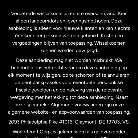
Frankrijk
Verbeterde wisselkoers bij eerste overschrijving: Kies
alleen landcorridors en leveringsmethoden. Deze
Maleisië
aanbieding is alleen voor nieuwe klanten en kan slechts
één keer per persoon worden gebruikt. Kosten en
vergoedingen blijven van toepassing. Wisselkoersen
Nederland
kunnen worden gewijzigd.
Deze aanbieding mag niet worden misbruikt. We
Nieuw-Zeeland
behouden ons het recht voor om deze aanbieding op
elk moment te wijzigen, op te schorten of te annuleren.
Je bent aansprakelijk voor eventuele persoonlijke
Spanje
fiscale gevolgen en de naleving van de relevante
wetgeving met betrekking tot deze aanbieding. Naast
Verenigd Koninkrijk
deze specifieke Algemene voorwaarden zijn onze
algemene website- en appvoorwaarden van toepassing.
Verenigde Staten
English
2093 Philadelphia Pike #1016, Claymont, DE 19703, VS.
WorldRemit Corp. is gelicenseerd als geldverzender