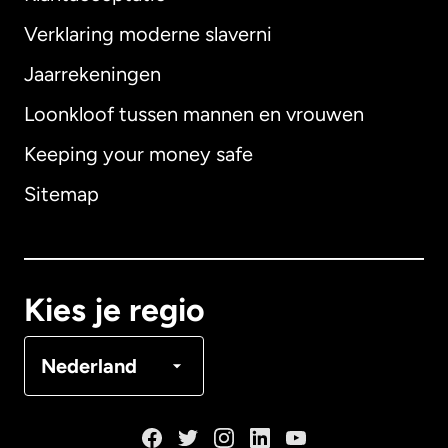
Verklaring moderne slaverni
Internationaal
English
Jaarrekeningen
Loonkloof tussen mannen en vrouwen
Keeping your money safe
Australië
Sitemap
Canada
English
Canada
Français
Kies je regio
Denemarken
Nederland
Duitsland