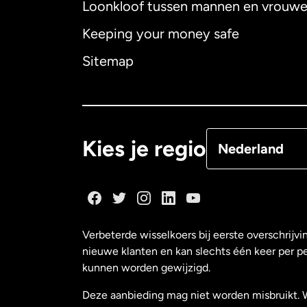
Loonkloof tussen mannen en vrouw
Australië
Keeping your money safe
Canada
English
Sitemap
Canada
Françai
Denemarken
Kies je regio
Nederland
Duitsland
Frankrijk
Verbeterde wisselkoers bij eerste overschrijvi
nieuwe klanten en kan slechts één keer per p
Maleisië
kunnen worden gewijzigd.
Deze aanbieding mag niet worden misbruikt. 
Nederland