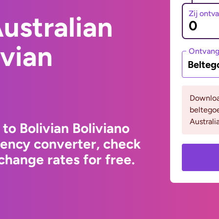
Zij ontv
ustralian
ivian
Ontvan
Belteg
Downloa
beltego
Australia
 to Bolivian Boliviano
rency converter, check
change rates for free.