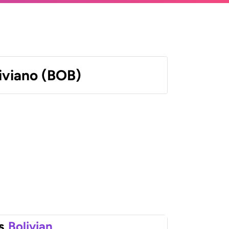
liviano (BOB)
s
Bolivian