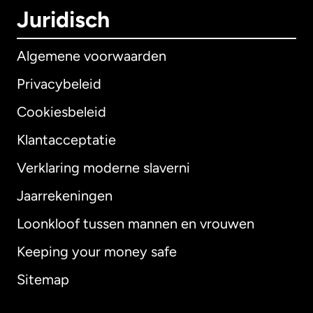
Juridisch
Algemene voorwaarden
Privacybeleid
Cookiesbeleid
Klantacceptatie
Verklaring moderne slaverni
Internationaal
English
Jaarrekeningen
Loonkloof tussen mannen en vrouwen
Keeping your money safe
Australië
Sitemap
Canada
English