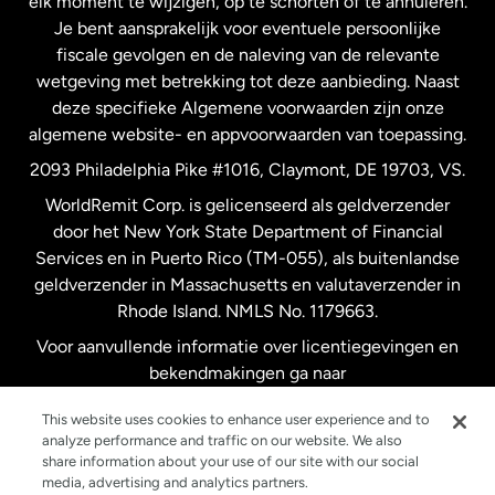
elk moment te wijzigen, op te schorten of te annuleren.
Je bent aansprakelijk voor eventuele persoonlijke
Spanje
fiscale gevolgen en de naleving van de relevante
wetgeving met betrekking tot deze aanbieding. Naast
Verenigd Koninkrijk
deze specifieke Algemene voorwaarden zijn onze
algemene website- en appvoorwaarden van toepassing.
Verenigde Staten
English
2093 Philadelphia Pike #1016, Claymont, DE 19703, VS.
WorldRemit Corp. is gelicenseerd als geldverzender
door het New York State Department of Financial
Verenigde Staten
Español
Services en in Puerto Rico (TM-055), als buitenlandse
geldverzender in Massachusetts en valutaverzender in
Zweden
Rhode Island. NMLS No. 1179663.
Voor aanvullende informatie over licentiegevingen en
bekendmakingen ga naar
https://www.worldremit.com/nl/about-us/disclosures
.
This website uses cookies to enhance user experience and to
analyze performance and traffic on our website. We also
share information about your use of our site with our social
media, advertising and analytics partners.