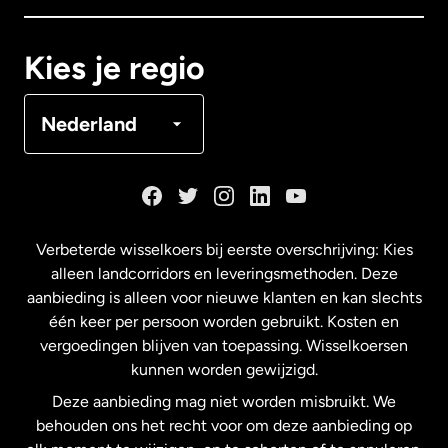
Canada
Français
Kies je regio
Denemarken
Nederland
Duitsland
Frankrijk
Verbeterde wisselkoers bij eerste overschrijving: Kies
alleen landcorridors en leveringsmethoden. Deze
Maleisië
aanbieding is alleen voor nieuwe klanten en kan slechts
één keer per persoon worden gebruikt. Kosten en
vergoedingen blijven van toepassing. Wisselkoersen
Nederland
kunnen worden gewijzigd.
Deze aanbieding mag niet worden misbruikt. We
Nieuw-Zeeland
behouden ons het recht voor om deze aanbieding op