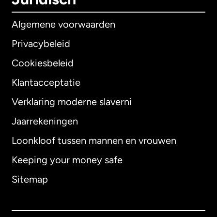
Algemene voorwaarden
Privacybeleid
Cookiesbeleid
Klantacceptatie
Verklaring moderne slaverni
Internationaal
English
Jaarrekeningen
Loonkloof tussen mannen en vrouwen
Keeping your money safe
Australië
Sitemap
Canada
English