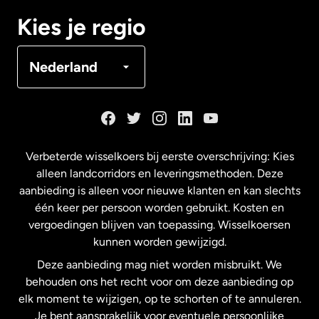
Canada
Français
Kies je regio
Denemarken
Nederland
Duitsland
Frankrijk
Verbeterde wisselkoers bij eerste overschrijving: Kies
alleen landcorridors en leveringsmethoden. Deze
Maleisië
aanbieding is alleen voor nieuwe klanten en kan slechts
één keer per persoon worden gebruikt. Kosten en
vergoedingen blijven van toepassing. Wisselkoersen
Nederland
kunnen worden gewijzigd.
Deze aanbieding mag niet worden misbruikt. We
Nieuw-Zeeland
behouden ons het recht voor om deze aanbieding op
elk moment te wijzigen, op te schorten of te annuleren.
Je bent aansprakelijk voor eventuele persoonlijke
Spanje