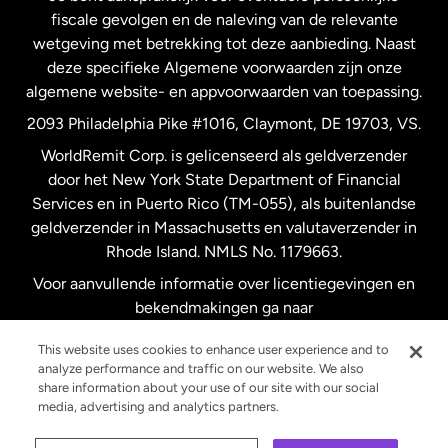
fiscale gevolgen en de naleving van de relevante
wetgeving met betrekking tot deze aanbieding. Naast
Verenigd Koninkrijk
deze specifieke Algemene voorwaarden zijn onze
algemene website- en appvoorwaarden van toepassing.
Verenigde Staten
English
2093 Philadelphia Pike #1016, Claymont, DE 19703, VS.
WorldRemit Corp. is gelicenseerd als geldverzender
door het New York State Department of Financial
Verenigde Staten
Español
Services en in Puerto Rico (TM-055), als buitenlandse
geldverzender in Massachusetts en valutaverzender in
Zweden
Rhode Island. NMLS No. 1179663.
Voor aanvullende informatie over licentiegevingen en
bekendmakingen ga naar
https://www.worldremit.com/nl/about-us/disclosures
.
This website uses cookies to enhance user experience and to
analyze performance and traffic on our website. We also
share information about your use of our site with our social
media, advertising and analytics partners.